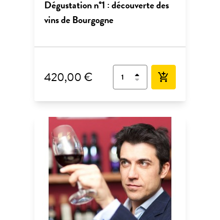
Dégustation n°1 : découverte des
vins de Bourgogne
420,00 €
add_shopping_cart