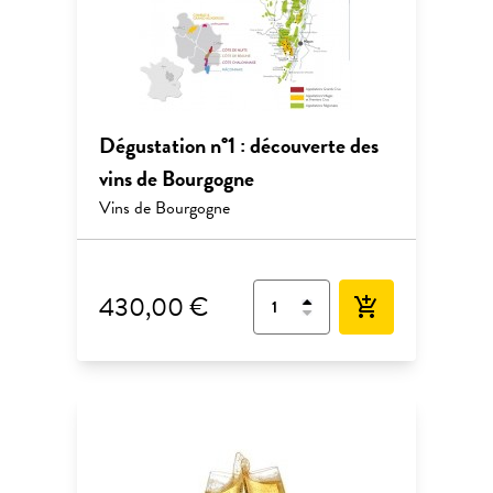
Dégustation n°1 : découverte des
vins de Bourgogne
Vins de Bourgogne
430,00 €
add_shopping_cart