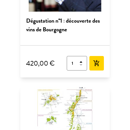
Dégustation n°1 : découverte des
vins de Bourgogne
420,00 €
add_shopping_cart