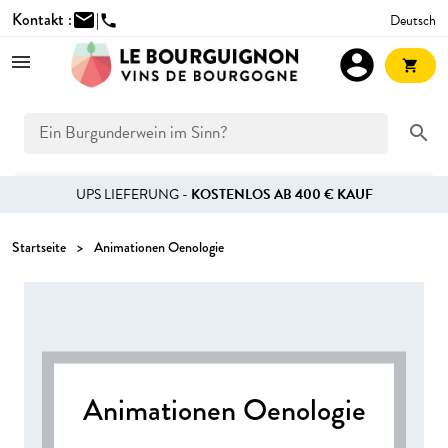
Kontakt :
mail
|
Deutsch
phone
account_circle
shopping_cart
search
UPS LIEFERUNG -
KOSTENLOS AB 400 € KAUF
Startseite
Animationen Oenologie
Animationen Oenologie