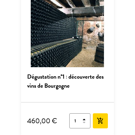
Dégustation n°1 : découverte des
vins de Bourgogne
460,00 €
add_shopping_cart