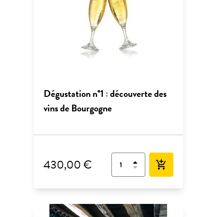
Dégustation n°1 : découverte des
vins de Bourgogne
430,00 €
add_shopping_cart