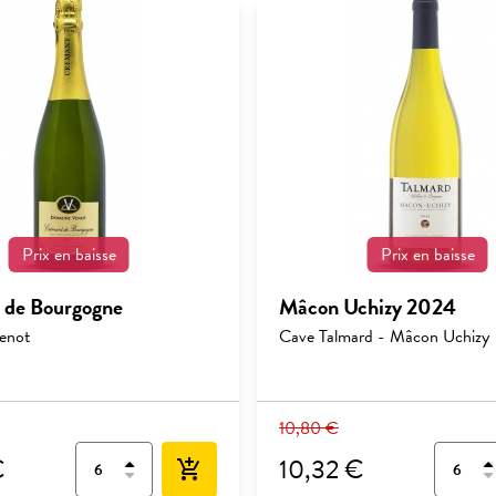
Prix en baisse
Prix en baisse
 de Bourgogne
Mâcon Uchizy 2024
enot
Cave Talmard - Mâcon Uchizy
10,80 €
€
10,32 €
add_shopping_cart