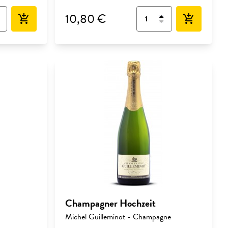
10,80 €
add_shopping_cart
add_shopping_cart
Champagner Hochzeit
Michel Guilleminot - Champagne