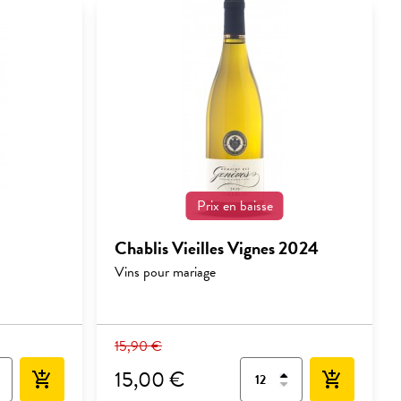
Prix en baisse
Chablis Vieilles Vignes 2024
Vins pour mariage
15,90 €
15,00 €
add_shopping_cart
add_shopping_cart