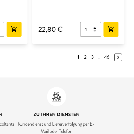
22,80 €
add_shopping_cart
add_shopping_cart
1
2
3
…
46
navigate_next
N
ZU IHREN DIENSTEN
coltants
Kundendienst und Lieferverfolgung per E-
Mail oder Telefon