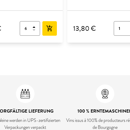
€
13,80 €
add_shopping_cart
ORGFÄLTIGE LIEFERUNG
100 % ERNTEMASCHINE
eine werden in UPS-zertifizierten
Vins issus à 100% de producteurs ré
Verpackungen verpackt
de Bourgogne