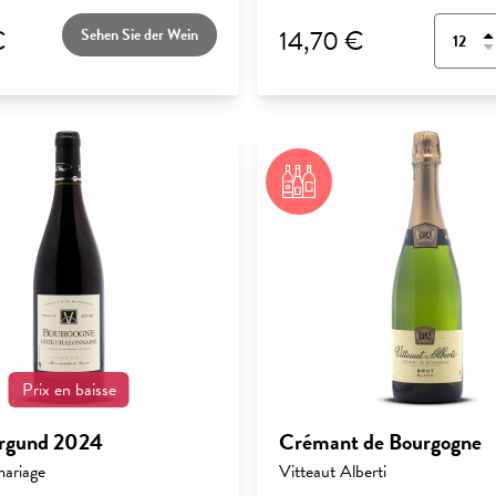
€
14,70 €
Sehen Sie der Wein
Prix en baisse
urgund 2024
Crémant de Bourgogne
mariage
Vitteaut Alberti