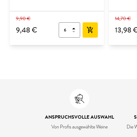
9,90 €
14,70 €
9,48 €
13,98 
add_shopping_cart
ANSPRUCHSVOLLE AUSWAHL
S
Von Profis ausgewählte Weine
Die W