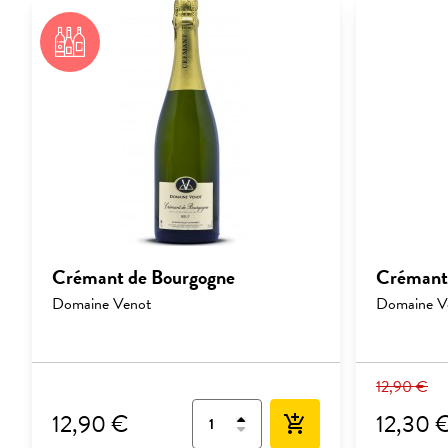
Crémant de Bourgogne
Crémant
Domaine Venot
Domaine V
12,90 €
12,90 €
12,30 
add_shopping_cart