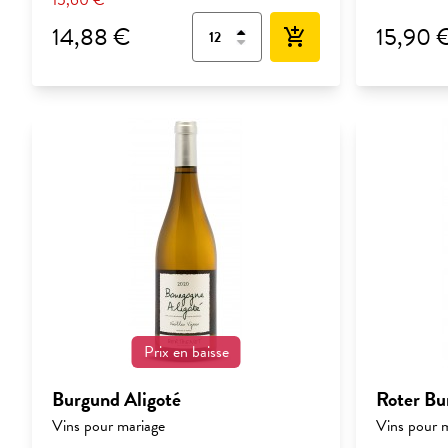
15,60 €
14,88 €
15,90 
add_shopping_cart
Prix en baisse
Burgund Aligoté
Roter B
Vins pour mariage
Vins pour 