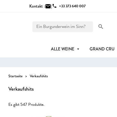
Kontakt :
mail
|
phone
+33 373 640 007
search
ALLE WEINE
GRAND CRU
Startseite
Verkaufshits
Verkaufshits
Es gibt 547 Produkte.