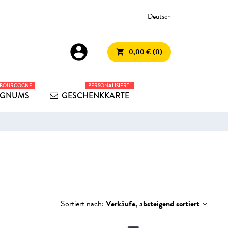
Deutsch
account_circle
0,00 € (0)
shopping_cart
 BOURGOGNE
PERSONALISIERT !
GNUMS
GESCHENKKARTE
Sortiert nach:
Verkäufe, absteigend sortiert