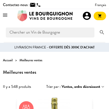
Contactez-nous :
mail
|
Français
phone
account_circle
shopping_cart
search
LIVRAISON FRANCE -
OFFERTE DÈS 300€ D’ACHAT
Accueil
Meilleures ventes
Meilleures ventes
Il y a 548 produits
Trier par :
Ventes, ordre décroissant