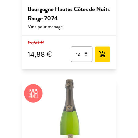
Bourgogne Hautes Côtes de Nuits
Rouge 2024
Vins pour mariage
15,60 €
14,88 €
add_shopping_cart