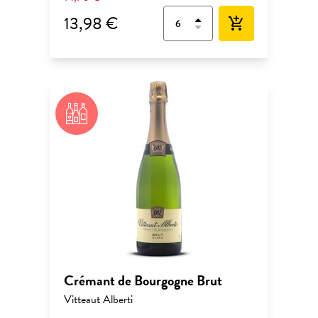
13,98 €
add_shopping_cart
Crémant de Bourgogne Brut
Vitteaut Alberti