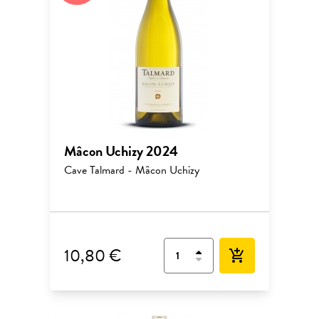
Mâcon Uchizy 2024
Cave Talmard - Mâcon Uchizy
10,80 €
add_shopping_cart