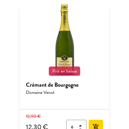
Prix en baisse
Crémant de Bourgogne
Domaine Venot
12,90 €
12,30 €
add_shopping_cart