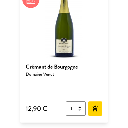
Crémant de Bourgogne
Domaine Venot
12,90 €
add_shopping_cart