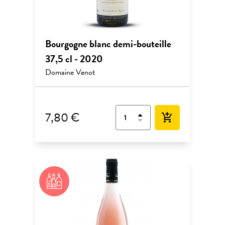
Bourgogne blanc demi-bouteille
37,5 cl - 2020
Domaine Venot
7,80 €
add_shopping_cart