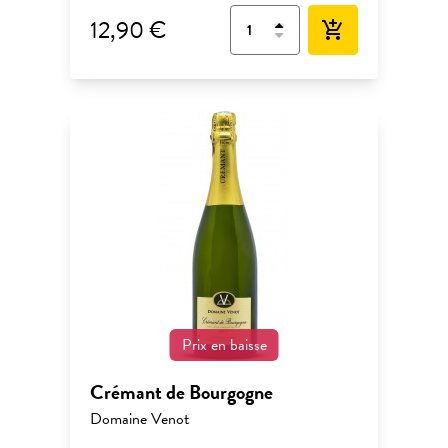
12,90 €
add_shopping_cart
Prix en baisse
Crémant de Bourgogne
Domaine Venot