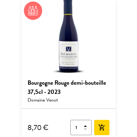
Bourgogne Rouge demi-bouteille
37,5cl - 2023
Domaine Venot
8,70 €
add_shopping_cart