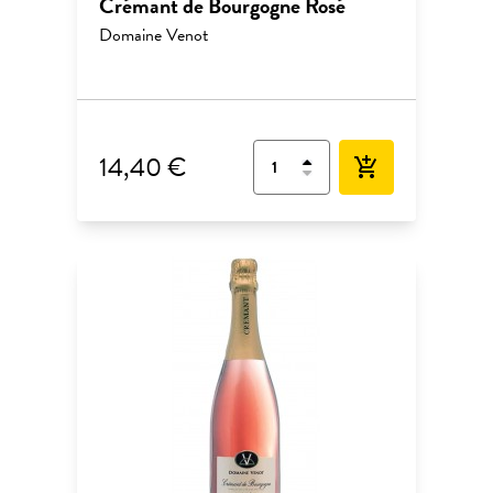
Crémant de Bourgogne Rosé
Domaine Venot
14,40 €
add_shopping_cart