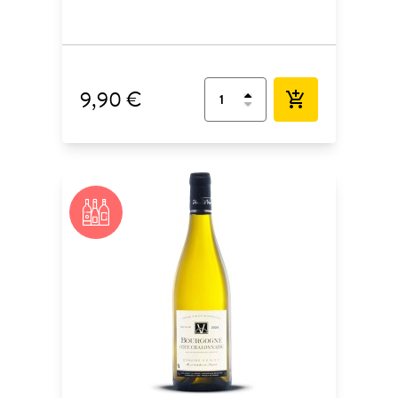
9,90 €
add_shopping_cart