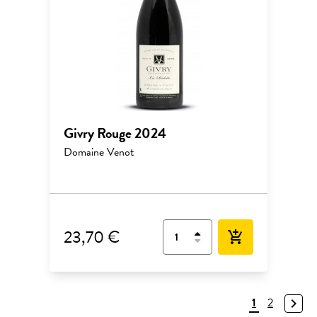
Givry Rouge 2024
Domaine Venot
23,70 €
add_shopping_cart
1
2
navigate_next