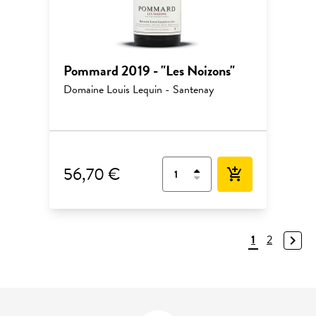
Pommard 2019 - "Les Noizons"
Domaine Louis Lequin - Santenay
56,70 €
add_shopping_cart
1
2
navigate_next