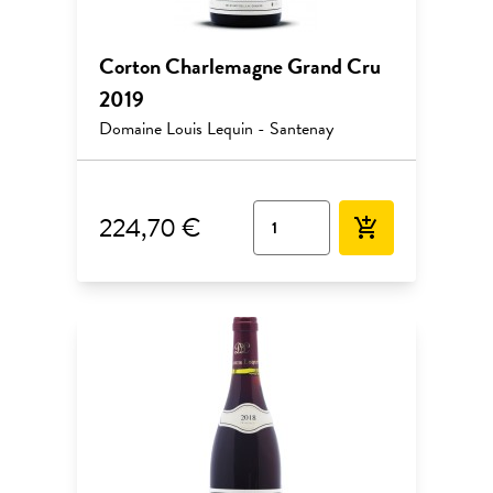
Corton Charlemagne Grand Cru
2019
Domaine Louis Lequin - Santenay
224,70 €
add_shopping_cart