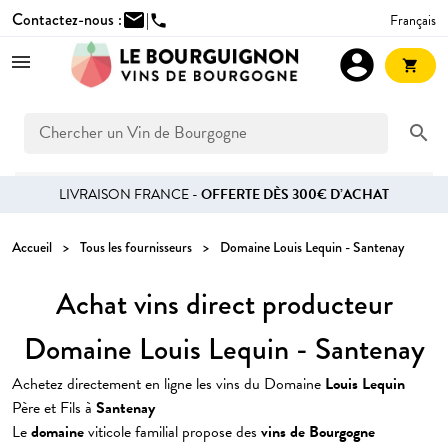
Contactez-nous :
mail
|
Français
phone
account_circle
shopping_cart
search
LIVRAISON FRANCE -
OFFERTE DÈS 300€ D’ACHAT
Accueil
Tous les fournisseurs
Domaine Louis Lequin - Santenay
Achat vins direct producteur
Domaine Louis Lequin - Santenay
Achetez directement en ligne les vins du Domaine
Louis Lequin
Père et Fils à
Santenay
Le
domaine
viticole familial propose des
vins de Bourgogne