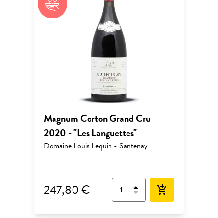
Magnum Corton Grand Cru
2020 - "Les Languettes"
Domaine Louis Lequin - Santenay
247,80 €
add_shopping_cart