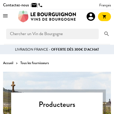
Contactez-nous :
mail
|
Français
phone
account_circle
shopping_cart
search
LIVRAISON FRANCE -
OFFERTE DÈS 300€ D’ACHAT
Accueil
Tous les fournisseurs
Producteurs