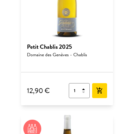
Petit Chablis 2025
Domaine des Genèves - Chablis
12,90 €
add_shopping_cart