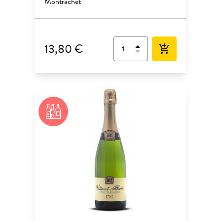
Montrachet
13,80 €
add_shopping_cart