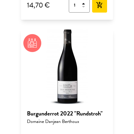
14,70 €
add_shopping_cart
Burgunderrot 2022 "Rundstroh"
Domaine Danjean Berthoux