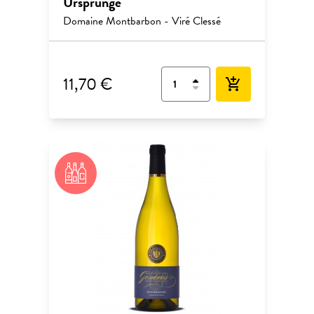
Ursprünge"
Domaine Montbarbon - Viré Clessé
11,70 €
add_shopping_cart