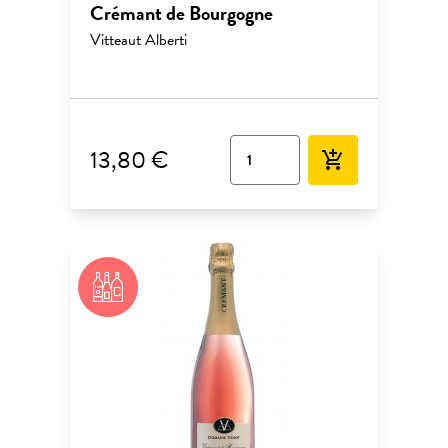
Crémant de Bourgogne
Vitteaut Alberti
13,80 €
add_shopping_cart