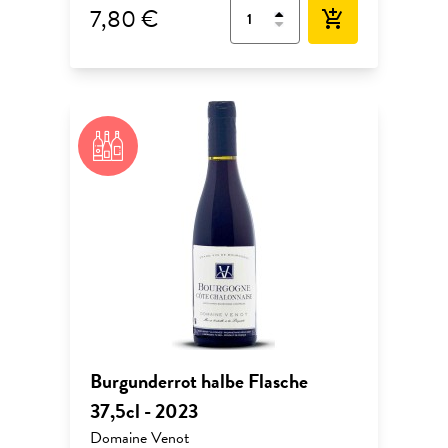
7,80 €
add_shopping_cart
Burgunderrot halbe Flasche
37,5cl - 2023
Domaine Venot