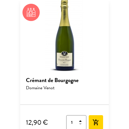
Crémant de Bourgogne
Domaine Venot
12,90 €
add_shopping_cart