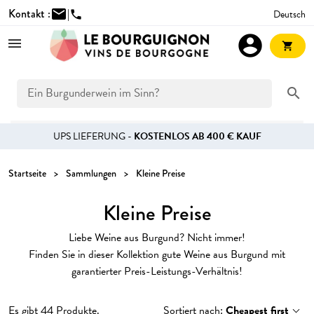
Kontakt :
mail
|
Deutsch
phone
account_circle
shopping_cart
search
UPS LIEFERUNG -
KOSTENLOS AB 400 € KAUF
Startseite
Sammlungen
Kleine Preise
Kleine Preise
Liebe Weine aus Burgund? Nicht immer!
Finden Sie in dieser Kollektion gute Weine aus Burgund mit
garantierter Preis-Leistungs-Verhältnis!
Es gibt 44 Produkte.
Sortiert nach:
Cheapest first