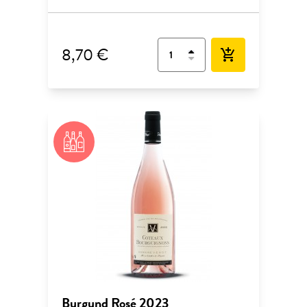
8,70 €
add_shopping_cart
Burgund Rosé 2023