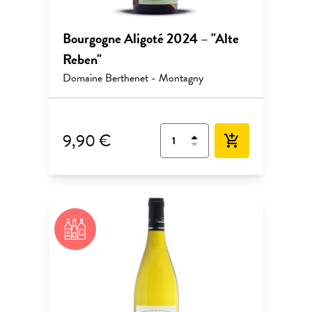
Bourgogne Aligoté 2024 – "Alte
Reben"
Domaine Berthenet - Montagny
9,90 €
add_shopping_cart