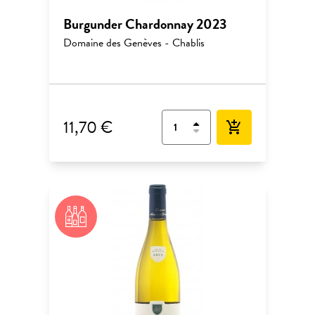
Burgunder Chardonnay 2023
Domaine des Genèves - Chablis
11,70 €
add_shopping_cart