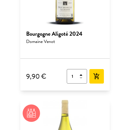
Bourgogne Aligoté 2024
Domaine Venot
9,90 €
add_shopping_cart