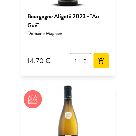
Bourgogne Aligoté 2023 - "Au
Gué"
Domaine Magnien
14,70 €
add_shopping_cart