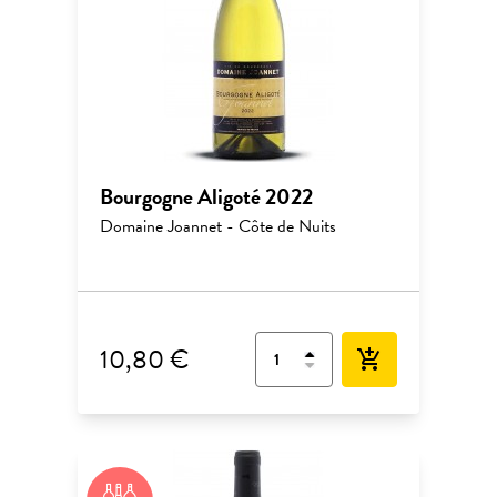
Bourgogne Aligoté 2022
Domaine Joannet - Côte de Nuits
10,80 €
add_shopping_cart