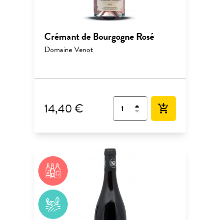
Crémant de Bourgogne Rosé
Domaine Venot
14,40 €
add_shopping_cart