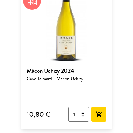
Mâcon Uchizy 2024
Cave Talmard - Mâcon Uchizy
10,80 €
add_shopping_cart