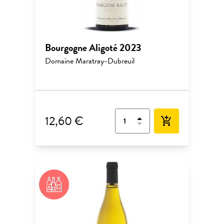
Bourgogne Aligoté 2023
Domaine Maratray-Dubreuil
12,60 €
add_shopping_cart