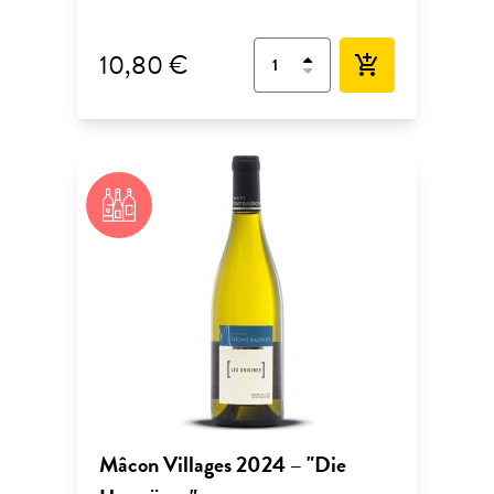
10,80 €
add_shopping_cart
Mâcon Villages 2024 – "Die