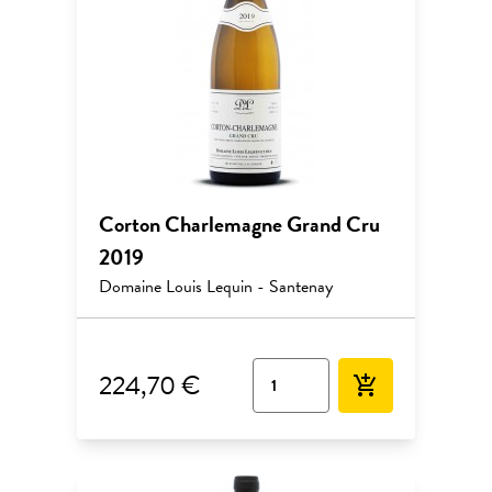
Corton Charlemagne Grand Cru
2019
Domaine Louis Lequin - Santenay
224,70 €
add_shopping_cart