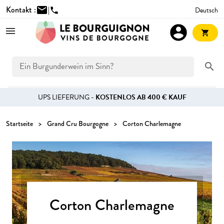
Kontakt :
mail
|
Deutsch
phone
account_circle
shopping_cart
search
UPS LIEFERUNG -
KOSTENLOS AB 400 € KAUF
Startseite
Grand Cru Bourgogne
Corton Charlemagne
Corton Charlemagne