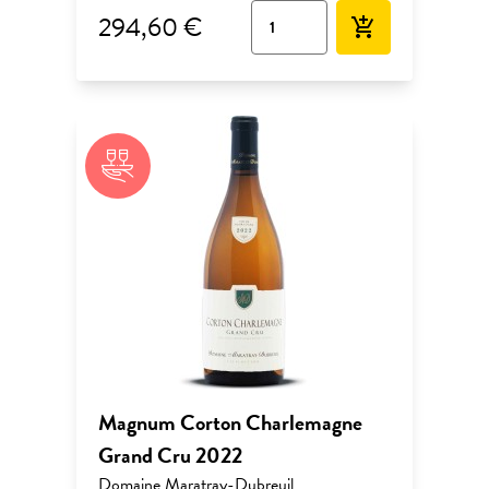
294,60 €
add_shopping_cart
Magnum Corton Charlemagne
Grand Cru 2022
Domaine Maratray-Dubreuil