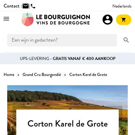
Contact :
mail
|
Nederlands
phone
account_circle
shopping_cart
search
UPS-LEVERING -
GRATIS VANAF € 400 AANKOOP
Home
Grand Cru Bourgondië
Corton Karel de Grote
Corton Karel de Grote