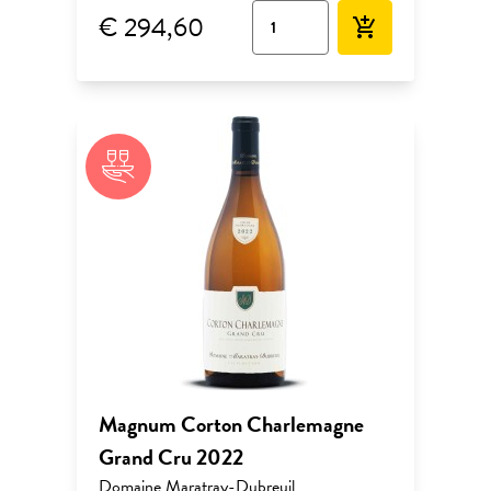
€ 294,60
add_shopping_cart
Magnum Corton Charlemagne
Grand Cru 2022
Domaine Maratray-Dubreuil