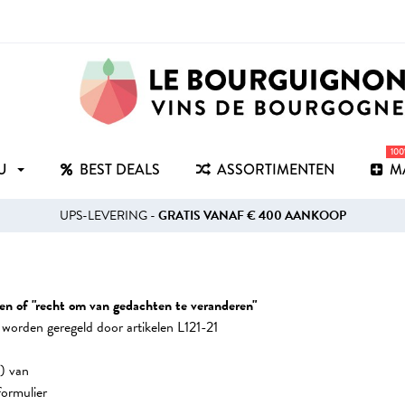
10
RU
BEST DEALS
ASSORTIMENTEN
M
UPS-LEVERING -
GRATIS VANAF € 400 AANKOOP
en of "recht om van gedachten te veranderen"
n worden geregeld door artikelen L121-21
) van
formulier