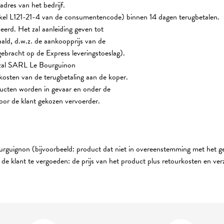
adres van het bedrijf.
tikel L121-21-4 van de consumentencode) binnen 14 dagen terugbetalen.
erd. Het zal aanleiding geven tot
aald, d.w.z. de aankoopprijs van de
ebracht op de Express leveringstoeslag).
, zal SARL Le Bourguinon
skosten van de terugbetaling aan de koper.
ducten worden in gevaar en onder de
door de klant gekozen vervoerder.
rguignon (bijvoorbeeld: product dat niet in overeenstemming met het ge
e klant te vergoeden: de prijs van het product plus retourkosten en ve