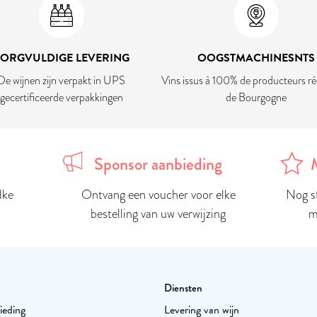
ZORGVULDIGE LEVERING
OOGSTMACHINESNTS
De wijnen zijn verpakt in UPS
Vins issus à 100% de producteurs ré
gecertificeerde verpakkingen
de Bourgogne
Sponsor aanbieding
lke
Ontvang een voucher voor elke
Nog s
bestelling van uw verwijzing
m
Diensten
ieding
Levering van wijn