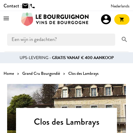
Contact :
mail
|
Nederlands
phone
account_circle
shopping_cart
search
UPS-LEVERING -
GRATIS VANAF € 400 AANKOOP
Home
Grand Cru Bourgondië
Clos des Lambrays
Clos des Lambrays