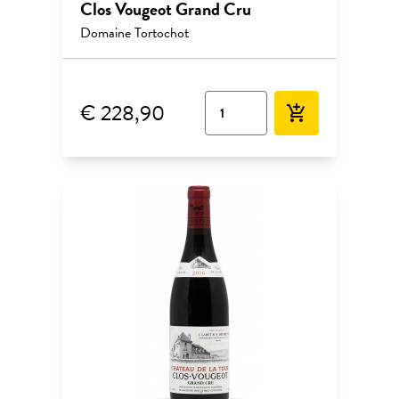
Clos Vougeot Grand Cru
Domaine Tortochot
€ 228,90
add_shopping_cart