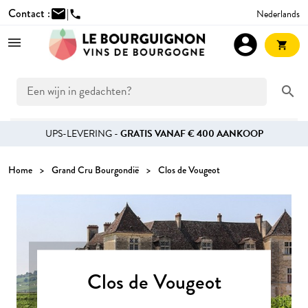
Contact :
mail
|
Nederlands
phone
account_circle
shopping_cart
search
UPS-LEVERING -
GRATIS VANAF € 400 AANKOOP
Home
Grand Cru Bourgondië
Clos de Vougeot
Clos de Vougeot