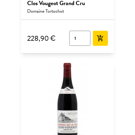
Clos Vougeot Grand Cru
Domaine Tortochot
228,90 €
add_shopping_cart