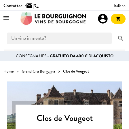
Contattaci :
mail
|
Italiano
phone
account_circle
shopping_cart
search
CONSEGNA UPS -
GRATUITO DA 400 € DI ACQUISTO
Home
Grand Cru Borgogna
Clos de Vougeot
Clos de Vougeot