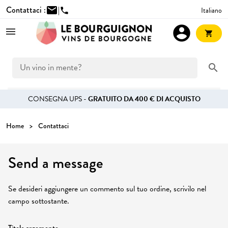
Contattaci :
mail
|
Italiano
phone
account_circle
shopping_cart
search
CONSEGNA UPS -
GRATUITO DA 400 € DI ACQUISTO
Home
Contattaci
Send a message
Se desideri aggiungere un commento sul tuo ordine, scrivilo nel
campo sottostante.