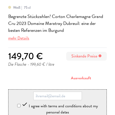
Weiß
75 cl
Begrenzte Stückzahlen! Corton Charlemagne Grand
Cru 2023 Domaine Maratray Dubreuil: eine der
besten Referenzen im Burgund
mehr Details
149,70 €
Sinkende Preise
info
Die Flasche
- 199,60 € / litre
stornieren
Ausverkauft

I agree with terms and conditions about my
personal datas