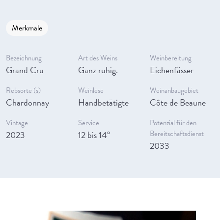
Merkmale
Bezeichnung
Art des Weins
Weinbereitung
Grand Cru
Ganz ruhig.
Eichenfässer
Rebsorte (s)
Weinlese
Weinanbaugebiet
Chardonnay
Handbetätigte
Côte de Beaune
Vintage
Service
Potenzial für den
2023
12 bis 14°
Bereitschaftsdienst
2033