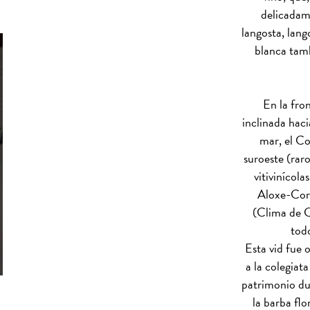
delicadam
langosta, lango
blanca tambi
En la fro
inclinada haci
mar, el C
suroeste (raro
vitivinícol
Aloxe-Cor
(Clima de C
tod
Esta vid fue
a la colegiat
patrimonio du
la barba fl