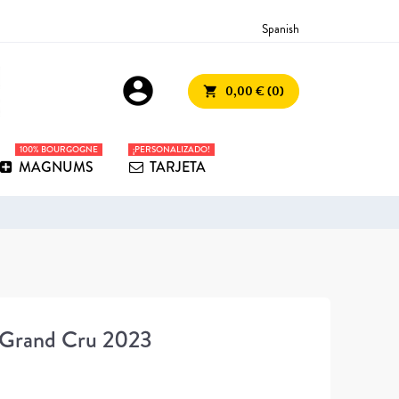
Spanish
account_circle
0,00 € (0)
shopping_cart
100% BOURGOGNE
¡PERSONALIZADO!
MAGNUMS
TARJETA
 Grand Cru 2023