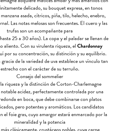
emagne adquiere matices ámbar y más amarillos con
finitamente delicado, su bouquet expresa, en tonos
manzana asada, cítricos, piña, tilo, helecho, enebro,
rnal. Las notas melosas son frecuentes. El cuero y las
trufas son un acompañante para
(hasta 25 a 30 años). La copa y el paladar se llenan de
 aliento. Con su virulenta riqueza, el
Chardonnay
í por su concentración, su distinción y su equilibrio.
 gracia de la variedad de uva establece un vínculo tan
estrecho con el carácter de su terruño.
Consejo del sommelier
, la riqueza y la distinción de Corton-Charlemagne
 notable acidez, perfectamente controlada por una
redonda en boca, que debe combinarse con platos
licados, pero potentes y aromáticos. Los candidatos
án el foie gras, cuyo amargor estará enmarcado por la
mineralidad y la potencia
, más clásicamente, crustáceos nobles, cuya carne