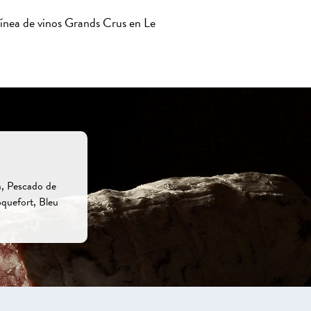
línea de vinos Grands Crus en Le
a, Pescado de
oquefort, Bleu