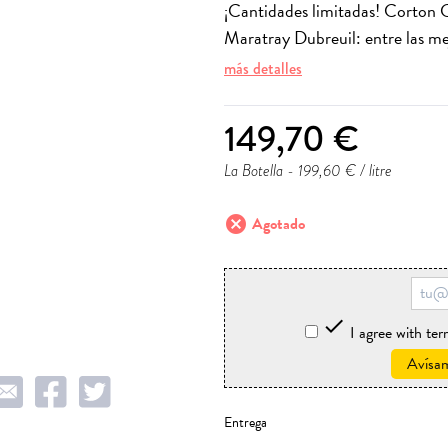
¡Cantidades limitadas! Corto
Maratray Dubreuil: entre las me
más detalles
149,70 €
La Botella
- 199,60 € / litre
cancel
Agotado

I agree with te
Avísam
Entrega