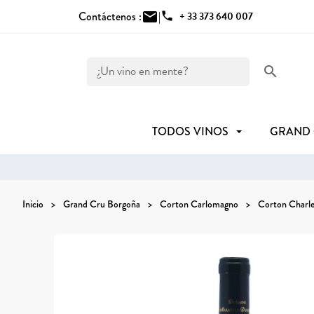
Contáctenos :
mail
|
phone
+ 33 373 640 007
search
TODOS VINOS
GRAND
Inicio
Grand Cru Borgoña
Corton Carlomagno
Corton Charl