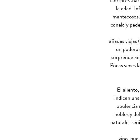
Corton-Charl
la edad. In
mantecosos, 
canela y pede
añadas viejas 
un poderoso
sorprende aqu
Pocas veces la
El aliento
indican una
opulencia 
nobles y de
naturales ser
vino, que