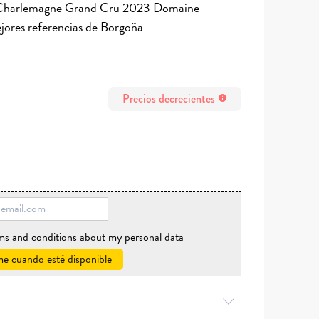
n Charlemagne Grand Cru 2023 Domaine
jores referencias de Borgoña
Precios decrecientes
info
rms and conditions about my personal data
e cuando esté disponible