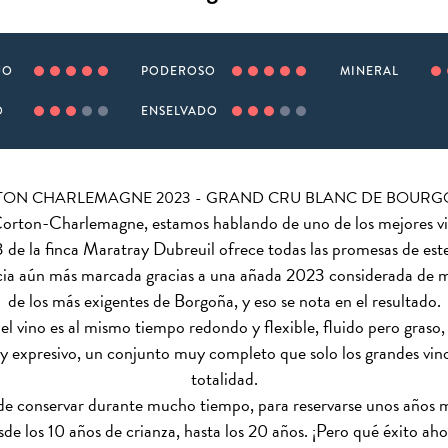
JO
PODEROSO
MINERAL
O
ENSELVADO
ON CHARLEMAGNE 2023 - GRAND CRU BLANC DE BOUR
rton-Charlemagne, estamos hablando de uno de los mejores vi
e la finca Maratray Dubreuil ofrece todas las promesas de est
cia aún más marcada gracias a una añada 2023 considerada de m
de los más exigentes de Borgoña, y eso se nota en el resultado.
l vino es al mismo tiempo redondo y flexible, fluido pero graso, 
y expresivo, un conjunto muy completo que solo los grandes vin
totalidad.
e conservar durante mucho tiempo, para reservarse unos años m
sde los 10 años de crianza, hasta los 20 años. ¡Pero qué éxito aho