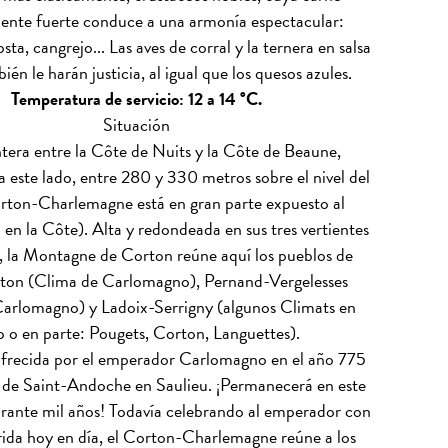
ente fuerte conduce a una armonía espectacular:
sta, cangrejo... Las aves de corral y la ternera en salsa
én le harán justicia, al igual que los quesos azules.
Temperatura de servicio: 12 a 14 °C.
Situación
ntera entre la Côte de Nuits y la Côte de Beaune,
a este lado, entre 280 y 330 metros sobre el nivel del
orton-Charlemagne está en gran parte expuesto al
 en la Côte). Alta y redondeada en sus tres vertientes
as, la Montagne de Corton reúne aquí los pueblos de
ton (Clima de Carlomagno), Pernand-Vergelesses
arlomagno) y Ladoix-Serrigny (algunos Climats en
o o en parte: Pougets, Corton, Languettes).
 ofrecida por el emperador Carlomagno en el año 775
a de Saint-Andoche en Saulieu. ¡Permanecerá en este
rante mil años! Todavía celebrando al emperador con
orida hoy en día, el Corton-Charlemagne reúne a los