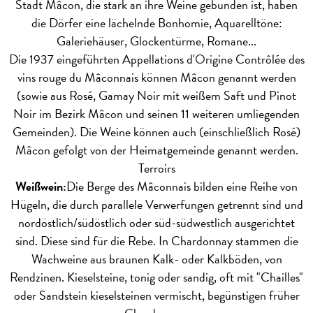
Stadt Mâcon, die stark an ihre Weine gebunden ist, haben
die Dörfer eine lächelnde Bonhomie, Aquarelltöne:
Galeriehäuser, Glockentürme, Romane...
Die 1937 eingeführten Appellations d'Origine Contrôlée des
vins rouge du Mâconnais können Mâcon genannt werden
(sowie aus Rosé, Gamay Noir mit weißem Saft und Pinot
Noir im Bezirk Mâcon und seinen 11 weiteren umliegenden
Gemeinden). Die Weine können auch (einschließlich Rosé)
Mâcon gefolgt von der Heimatgemeinde genannt werden.
Terroirs
Weißwein:
Die Berge des Mâconnais bilden eine Reihe von
Hügeln, die durch parallele Verwerfungen getrennt sind und
nordöstlich/südöstlich oder süd-südwestlich ausgerichtet
sind. Diese sind für die Rebe. In Chardonnay stammen die
Wachweine aus braunen Kalk- oder Kalkböden, von
Rendzinen. Kieselsteine, tonig oder sandig, oft mit "Chailles"
oder Sandstein kieselsteinen vermischt, begünstigen früher