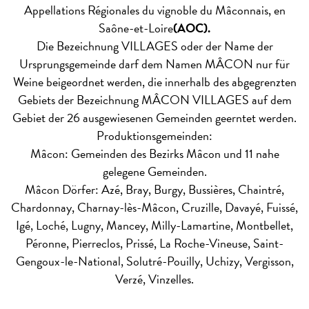
Appellations Régionales du vignoble du Mâconnais, en
Saône-et-Loire
(AOC).
Die Bezeichnung VILLAGES oder der Name der
Ursprungsgemeinde darf dem Namen MÂCON nur für
Weine beigeordnet werden, die innerhalb des abgegrenzten
Gebiets der Bezeichnung MÂCON VILLAGES auf dem
Gebiet der 26 ausgewiesenen Gemeinden geerntet werden.
Produktionsgemeinden:
Mâcon: Gemeinden des Bezirks Mâcon und 11 nahe
gelegene Gemeinden.
Mâcon Dörfer: Azé, Bray, Burgy, Bussières, Chaintré,
Chardonnay, Charnay-lès-Mâcon, Cruzille, Davayé, Fuissé,
Igé, Loché, Lugny, Mancey, Milly-Lamartine, Montbellet,
Péronne, Pierreclos, Prissé, La Roche-Vineuse, Saint-
Gengoux-le-National, Solutré-Pouilly, Uchizy, Vergisson,
Verzé, Vinzelles.