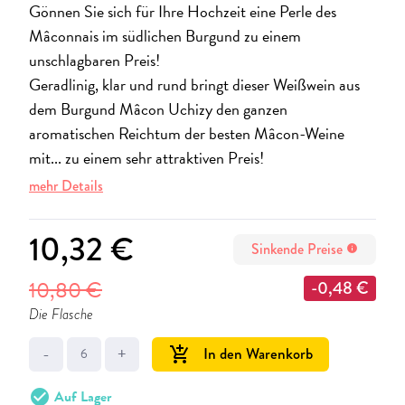
Gönnen Sie sich für Ihre Hochzeit eine Perle des
Mâconnais im südlichen Burgund zu einem
unschlagbaren Preis!
Geradlinig, klar und rund bringt dieser Weißwein aus
dem Burgund Mâcon Uchizy den ganzen
aromatischen Reichtum der besten Mâcon-Weine
mit... zu einem sehr attraktiven Preis!
mehr Details
10,32 €
Sinkende Preise
info
10,80 €
-0,48 €
Die Flasche
-
+
In den Warenkorb
add_shopping_cart
check_circle
Auf Lager