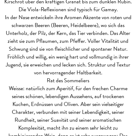
Kirschrot über den kräftigen Granat bis zum dunklen Rubin.
Die Viola-Reflexionen sind typisch für Gamay.
In der Nase entwickeln ihre Aromen Akzente von roten und
schwarzen Beeren (Beeren, Heidelbeere), wo sich das
Unterholz, der Pilz, der Kern, das Tier verbinden. Das Alter
zieht sie zum Pflaumen, zum Pfeffer. Voller Vitalität und
Schwung sind sie von fleischlicher und spontaner Natur.
Fröhlich und willig, ein wenig hart und vollmundig in ihrer
Jugend, sie erweichen und lecken sich. Struktur und Textur
von hervorragender Haltbarkeit.
Rat des Sommeliers
Weisse: natürlich zum Aperitif, für den frechen Charme
seines schönen, lebendigen Aussehens, auf trockenen
Kuchen, Erdnüssen und Oliven. Aber sein vielseitiger
Charakter, verbunden mit seiner Lebendigkeit, seiner
Rundheit, seiner Suavität und seiner aromatischen
Komplexität, macht ihn zu einem sehr leicht zu
kombinierenden Wein, denn er ist sehr ausgewogen: Das