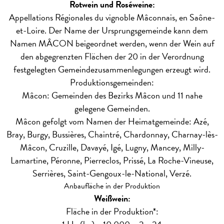
Rotwein und Roséweine:
Appellations Régionales du vignoble Mâconnais, en Saône-
et-Loire. Der Name der Ursprungsgemeinde kann dem
Namen MÂCON beigeordnet werden, wenn der Wein auf
den abgegrenzten Flächen der 20 in der Verordnung
festgelegten Gemeindezusammenlegungen erzeugt wird.
Produktionsgemeinden:
Mâcon: Gemeinden des Bezirks Mâcon und 11 nahe
gelegene Gemeinden.
Mâcon gefolgt vom Namen der Heimatgemeinde: Azé,
Bray, Burgy, Bussières, Chaintré, Chardonnay, Charnay-lès-
Mâcon, Cruzille, Davayé, Igé, Lugny, Mancey, Milly-
Lamartine, Péronne, Pierreclos, Prissé, La Roche-Vineuse,
Serrières, Saint-Gengoux-le-National, Verzé.
Anbaufläche in der Produktion
Weißwein:
Fläche in der Produktion*: