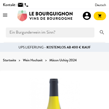
Kontakt :
mail
|
Deutsch
phone
account_circle
shopping_cart
search
UPS LIEFERUNG -
KOSTENLOS AB 400 € KAUF
Startseite
Wein Hochzeit
Mâcon Uchizy 2024