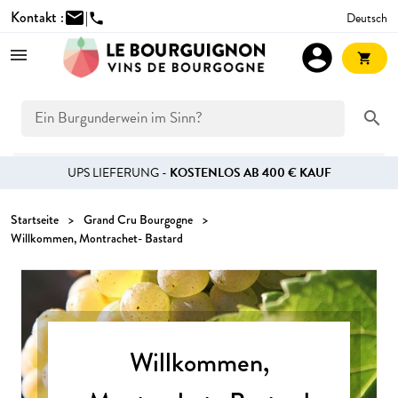
Kontakt :
mail
|
Deutsch
phone
account_circle
shopping_cart
search
UPS LIEFERUNG -
KOSTENLOS AB 400 € KAUF
Startseite
Grand Cru Bourgogne
Willkommen, Montrachet- Bastard
Willkommen,