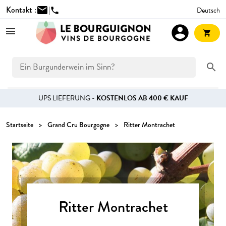
Kontakt :
mail
|
Deutsch
phone
account_circle
shopping_cart
search
UPS LIEFERUNG -
KOSTENLOS AB 400 € KAUF
Startseite
Grand Cru Bourgogne
Ritter Montrachet
Ritter Montrachet