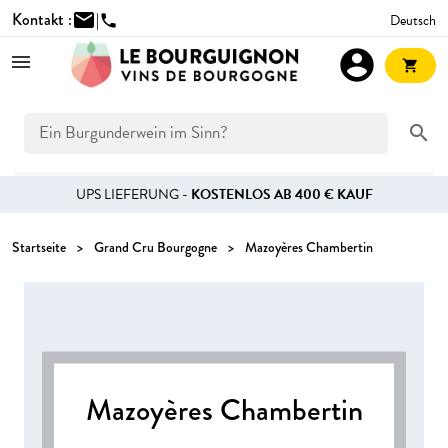
Kontakt :
mail
|
Deutsch
phone
account_circle
shopping_cart
search
UPS LIEFERUNG -
KOSTENLOS AB 400 € KAUF
Startseite
Grand Cru Bourgogne
Mazoyères Chambertin
Mazoyères Chambertin