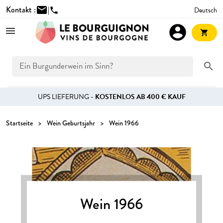
Kontakt :
mail
|
Deutsch
phone
account_circle
shopping_cart
search
UPS LIEFERUNG -
KOSTENLOS AB 400 € KAUF
Startseite
Wein Geburtsjahr
Wein 1966
Wein 1966