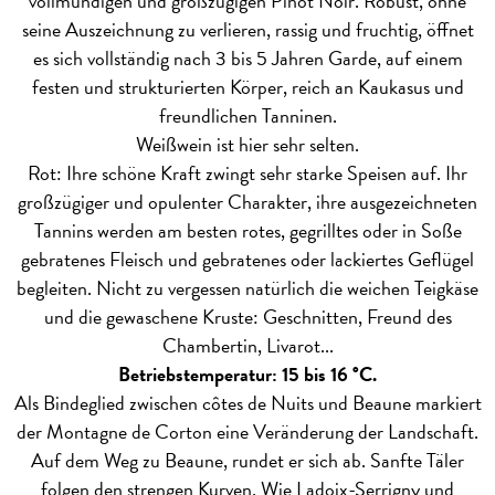
vollmundigen und großzügigen Pinot Noir. Robust, ohne
seine Auszeichnung zu verlieren, rassig und fruchtig, öffnet
es sich vollständig nach 3 bis 5 Jahren Garde, auf einem
festen und strukturierten Körper, reich an Kaukasus und
freundlichen Tanninen.
Weißwein ist hier sehr selten.
Rot: Ihre schöne Kraft zwingt sehr starke Speisen auf. Ihr
großzügiger und opulenter Charakter, ihre ausgezeichneten
Tannins werden am besten rotes, gegrilltes oder in Soße
gebratenes Fleisch und gebratenes oder lackiertes Geflügel
begleiten. Nicht zu vergessen natürlich die weichen Teigkäse
und die gewaschene Kruste: Geschnitten, Freund des
Chambertin, Livarot...
Betriebstemperatur: 15 bis 16 °C.
Als Bindeglied zwischen côtes de Nuits und Beaune markiert
der Montagne de Corton eine Veränderung der Landschaft.
Auf dem Weg zu Beaune, rundet er sich ab. Sanfte Täler
folgen den strengen Kurven. Wie Ladoix-Serrigny und