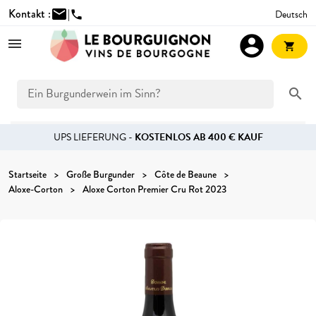
Kontakt :
mail
|
Deutsch
phone
account_circle
shopping_cart
search
UPS LIEFERUNG -
KOSTENLOS AB 400 € KAUF
Startseite
Große Burgunder
Côte de Beaune
Aloxe-Corton
Aloxe Corton Premier Cru Rot 2023