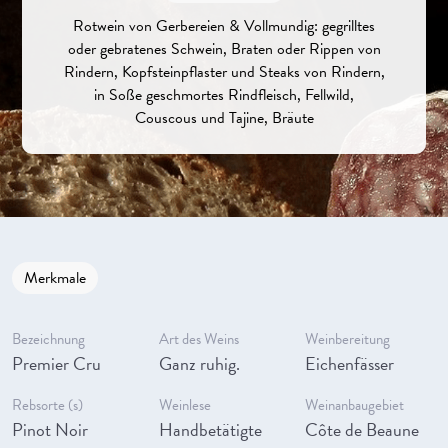
Rotwein von Gerbereien & Vollmundig: gegrilltes
oder gebratenes Schwein, Braten oder Rippen von
Rindern, Kopfsteinpflaster und Steaks von Rindern,
in Soße geschmortes Rindfleisch, Fellwild,
Couscous und Tajine, Bräute
Merkmale
Bezeichnung
Art des Weins
Weinbereitung
Premier Cru
Ganz ruhig.
Eichenfässer
Rebsorte (s)
Weinlese
Weinanbaugebiet
Pinot Noir
Handbetätigte
Côte de Beaune