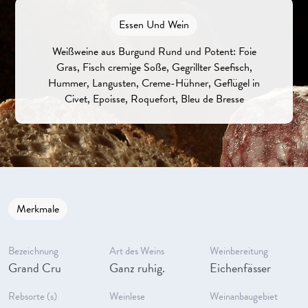
Essen Und Wein
Weißweine aus Burgund Rund und Potent: Foie
Gras, Fisch cremige Soße, Gegrillter Seefisch,
Hummer, Langusten, Creme-Hühner, Geflügel in
Civet, Epoisse, Roquefort, Bleu de Bresse
Merkmale
Bezeichnung
Art des Weins
Weinbereitung
Grand Cru
Ganz ruhig.
Eichenfässer
Rebsorte (s)
Weinlese
Weinanbaugebiet