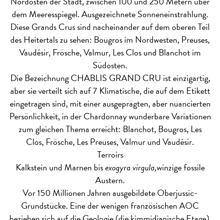
Nordosten der Stadt, zwischen 100 und 250 Metern über
dem Meeresspiegel. Ausgezeichnete Sonneneinstrahlung.
Diese Grands Crus sind nacheinander auf dem oberen Teil
des Heitertals zu sehen: Bougros im Nordwesten, Preuses,
Vaudésir, Frösche, Valmur, Les Clos und Blanchot im
Südosten.
Die Bezeichnung CHABLIS GRAND CRU ist einzigartig,
aber sie verteilt sich auf 7 Klimatische, die auf dem Etikett
eingetragen sind, mit einer ausgeprägten, aber nuancierten
Persönlichkeit, in der Chardonnay wunderbare Variationen
zum gleichen Thema erreicht: Blanchot, Bougros, Les
Clos, Frösche, Les Preuses, Valmur und Vaudésir.
Terroirs
Kalkstein und Marnen bis
exogyra virgula,
winzige fossile
Austern.
Vor 150 Millionen Jahren ausgebildete Oberjussic-
Grundstücke. Eine der wenigen französischen AOC
beziehen sich auf die Geologie (die kimmidianische Etage).