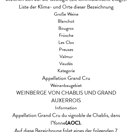
Liste der Klima- und Orte dieser Bezeichnung
Große Weine
Blanchot
Bougros
Frösche
Les Clos
Preuses
Valmur
Vaudés
Kategorie
Appellation Grand Cru
Weinanbaugebiet
WEINBERGE VON CHABLIS UND GRAND
AUXERROIS
Information
Appellation Grand Cru du vignoble de Chablis, dans
l'Yonne
(AOC).
Auf diese Bezeichnung folgt eines der folgenden 7