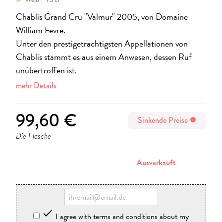
Chablis Grand Cru "Valmur" 2005, von Domaine
William Fevre.
Unter den prestigeträchtigsten Appellationen von
Chablis stammt es aus einem Anwesen, dessen Ruf
unübertroffen ist.
mehr Details
99,60 €
Sinkende Preise
info
Die Flasche
stornieren
Ausverkauft

I agree with terms and conditions about my