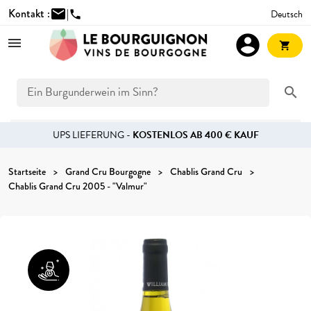
Kontakt :
mail
|
Deutsch
phone
account_circle
shopping_cart
search
UPS LIEFERUNG -
KOSTENLOS AB 400 € KAUF
Startseite
Grand Cru Bourgogne
Chablis Grand Cru
Chablis Grand Cru 2005 - "Valmur"