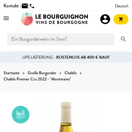
Kontakt :
mail
|
Deutsch
phone
account_circle
shopping_cart
search
UPS LIEFERUNG -
KOSTENLOS AB 400 € KAUF
Startseite
Große Burgunder
Chablis
Chablis Premier Cru 2022 - "Montmains"