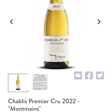
arrow_back_ios
arrow_forward_ios
Chablis Premier Cru 2022 -
"Montmains"