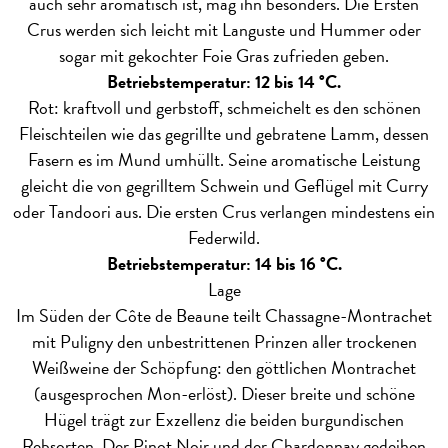
auch sehr aromatisch ist, mag ihn besonders. Die Ersten
Crus werden sich leicht mit Languste und Hummer oder
sogar mit gekochter Foie Gras zufrieden geben.
Betriebstemperatur: 12 bis 14 °C.
Rot: kraftvoll und gerbstoff, schmeichelt es den schönen
Fleischteilen wie das gegrillte und gebratene Lamm, dessen
Fasern es im Mund umhüllt. Seine aromatische Leistung
gleicht die von gegrilltem Schwein und Geflügel mit Curry
oder Tandoori aus. Die ersten Crus verlangen mindestens ein
Federwild.
Betriebstemperatur: 14 bis 16 °C.
Lage
Im Süden der Côte de Beaune teilt Chassagne-Montrachet
mit Puligny den unbestrittenen Prinzen aller trockenen
Weißweine der Schöpfung: den göttlichen Montrachet
(ausgesprochen Mon-erlöst). Dieser breite und schöne
Hügel trägt zur Exzellenz die beiden burgundischen
Rebsorten. Der Pinot Noir und der Chardonnay gedeihen