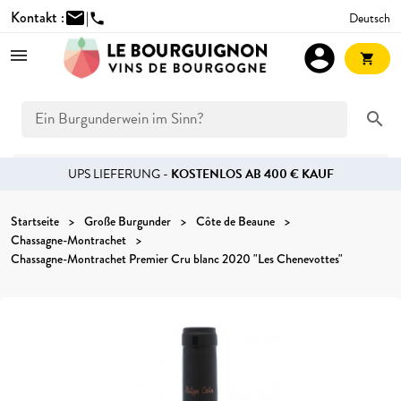
Kontakt :
mail
|
Deutsch
phone
account_circle
shopping_cart
search
UPS LIEFERUNG -
KOSTENLOS AB 400 € KAUF
Startseite
Große Burgunder
Côte de Beaune
Chassagne-Montrachet
Chassagne-Montrachet Premier Cru blanc 2020 "Les Chenevottes"