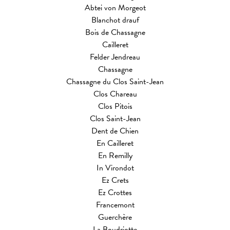
Abtei von Morgeot
Blanchot drauf
Bois de Chassagne
Cailleret
Felder Jendreau
Chassagne
Chassagne du Clos Saint-Jean
Clos Chareau
Clos Pitois
Clos Saint-Jean
Dent de Chien
En Cailleret
En Remilly
In Virondot
Ez Crets
Ez Crottes
Francemont
Guerchère
La Boudriotte