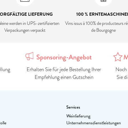
ORGFÄLTIGE LIEFERUNG
100 % ERNTEMASCHINE
eine werden in UPS-zertifizierten
Vins issus à 100% de producteurs ré
Verpackungen verpackt
de Bourgogne
Sponsoring-Angebot
M
llung
Erhalten Sie für jede Bestellung Ihrer
Noch 
Empfehlung einen Gutschein
Sie d
Services
Weinlieferung
olle
Unternehmensdienstleistungen