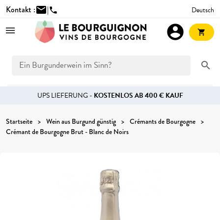
Kontakt :
mail
|
Deutsch
phone
account_circle
shopping_cart
search
UPS LIEFERUNG -
KOSTENLOS AB 400 € KAUF
Startseite
Wein aus Burgund günstig
Crémants de Bourgogne
Crémant de Bourgogne Brut - Blanc de Noirs