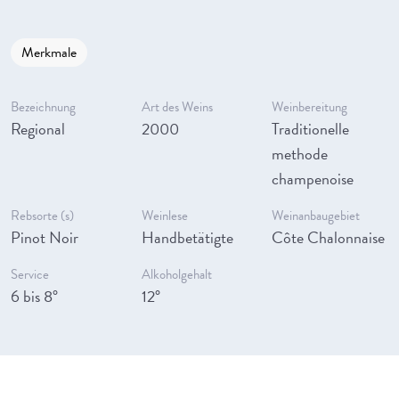
Merkmale
Bezeichnung
Art des Weins
Weinbereitung
Regional
2000
Traditionelle
methode
champenoise
Rebsorte (s)
Weinlese
Weinanbaugebiet
Pinot Noir
Handbetätigte
Côte Chalonnaise
Service
Alkoholgehalt
6 bis 8°
12°