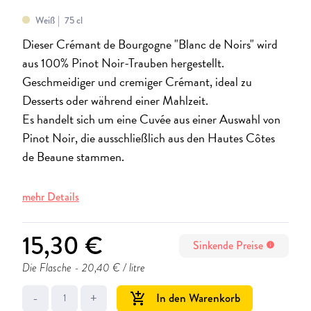
Weiß
75 cl
Dieser Crémant de Bourgogne "Blanc de Noirs" wird
aus 100% Pinot Noir-Trauben hergestellt.
Geschmeidiger und cremiger Crémant, ideal zu
Desserts oder während einer Mahlzeit.
Es handelt sich um eine Cuvée aus einer Auswahl von
Pinot Noir, die ausschließlich aus den Hautes Côtes
de Beaune stammen.
mehr Details
15,30 €
Sinkende Preise
info
Die Flasche
- 20,40 € / litre
-
+
In den Warenkorb
add_shopping_cart