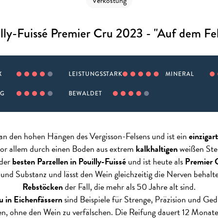
Verkostung
lly-Fuissé Premier Cru 2023 - "Auf dem Fe
X
LEISTUNGSSTARK
MINERAL
IG
BEWALDET
 an den hohen Hängen des Vergisson-Felsens und ist ein
einzigart
or allem durch einen Boden aus extrem
kalkhaltigen
weißen Stei
 der
besten Parzellen in Pouilly-Fuissé
und ist heute als
Premier 
 und Substanz und lässt den Wein gleichzeitig die Nerven behalten
Rebstöcken
der Fall, die mehr als 50 Jahre alt sind.
u in Eichenfässern
sind Beispiele für Strenge, Präzision und G
en, ohne den Wein zu verfälschen. Die Reifung dauert 12 Monate