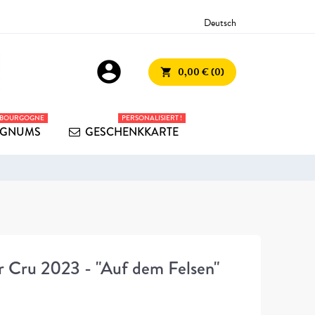
Deutsch
account_circle
0,00 € (0)
shopping_cart
 BOURGOGNE
PERSONALISIERT !
GNUMS
GESCHENKKARTE
er Cru 2023 - "Auf dem Felsen"