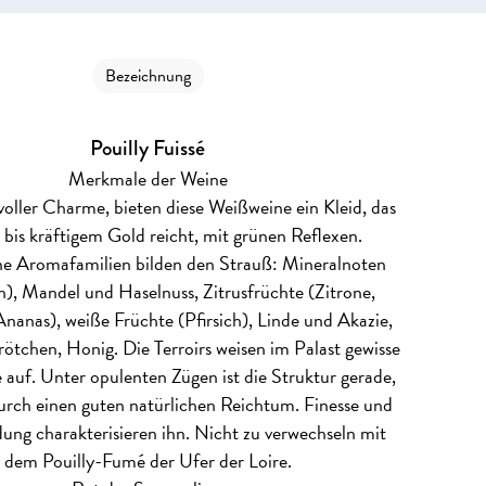
Bezeichnung
Pouilly Fuissé
Merkmale der Weine
voller Charme, bieten diese Weißweine ein Kleid, das
s bis kräftigem Gold reicht, mit grünen Reflexen.
e Aromafamilien bilden den Strauß: Mineralnoten
n), Mandel und Haselnuss, Zitrusfrüchte (Zitrone,
Ananas), weiße Früchte (Pfirsich), Linde und Akazie,
rötchen, Honig. Die Terroirs weisen im Palast gewisse
 auf. Unter opulenten Zügen ist die Struktur gerade,
urch einen guten natürlichen Reichtum. Finesse und
ung charakterisieren ihn. Nicht zu verwechseln mit
dem Pouilly-Fumé der Ufer der Loire.