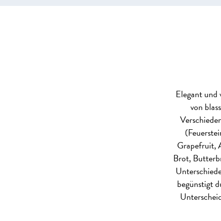
Elegant und 
von blas
Verschieden
(Feuerstei
Grapefruit, 
Brot, Butterb
Unterschiede
begünstigt d
Unterscheid