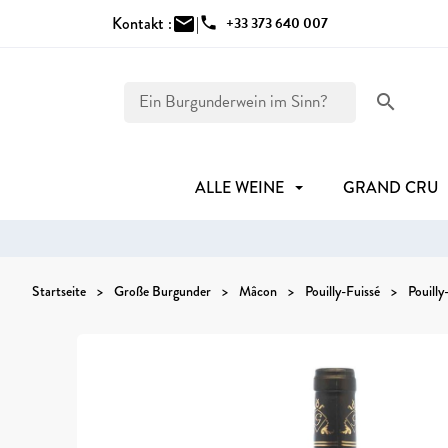
Kontakt :
mail
|
phone
+33 373 640 007
search
ALLE WEINE
GRAND CRU
Startseite
Große Burgunder
Mâcon
Pouilly-Fuissé
Pouill