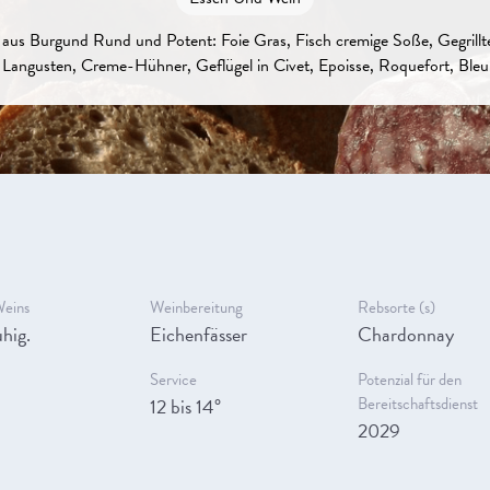
aus Burgund Rund und Potent: Foie Gras, Fisch cremige Soße, Gegrillte
angusten, Creme-Hühner, Geflügel in Civet, Epoisse, Roquefort, Bleu
Weins
Weinbereitung
Rebsorte (s)
hig.
Eichenfässer
Chardonnay
Service
Potenzial für den
12 bis 14°
Bereitschaftsdienst
2029