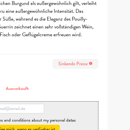
chen Burgund als außergewöhnlich gilt, verleiht
ru eine außergewöhnliche Intensität. Das
er Süße, während es die Eleganz des Pouilly-
uerrin zeichnet einen sehr vollständigen Wein,
m Fisch oder Geflügelcreme erfreuen wird.
Sinkende Preise
info
n
Ausverkauft
rms and conditions about my personal datas
ige mich, wenn es verfügbar ist