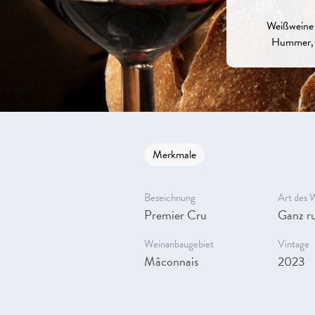
Weißweine 
Hummer, L
Merkmale
Bezeichnung
Art des 
Premier Cru
Ganz ru
Weinanbaugebiet
Vintage
Mâconnais
2023