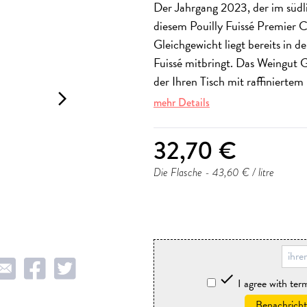
Der Jahrgang 2023, der im südli
diesem Pouilly Fuissé Premier C
Gleichgewicht liegt bereits in d
Fuissé mitbringt. Das Weingut G
der Ihren Tisch mit raffinierte
arrow_forward_ios
mehr Details
32,70 €
Die Flasche
- 43,60 € / litre
storniere

I agree with te
Benachricht