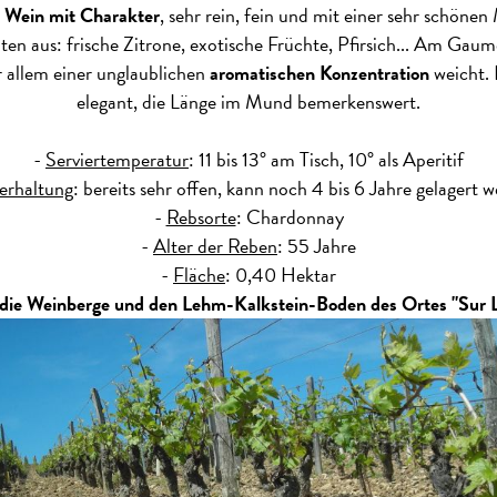
n
Wein mit Charakter
, sehr rein, fein und mit einer sehr schönen
n aus: frische Zitrone, exotische Früchte, Pfirsich... Am Gaume
 allem einer unglaublichen
aromatischen Konzentration
weicht. 
elegant, die Länge im Mund bemerkenswert.
-
Serviertemperatur
: 11 bis 13° am Tisch, 10° als Aperitif
erhaltung
: bereits sehr offen, kann noch 4 bis 6 Jahre gelagert 
-
Rebsorte
: Chardonnay
-
Alter der Reben
: 55 Jahre
-
Fläche
: 0,40 Hektar
 die Weinberge und den Lehm-Kalkstein-Boden des Ortes "Sur 