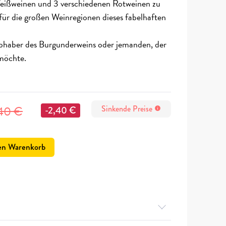
eißweinen und 3 verschiedenen Rotweinen zu
 für die großen Weinregionen dieses fabelhaften
iebhaber des Burgunderweins oder jemanden, der
möchte.
,40 €
Sinkende Preise
-2,40 €
info
en Warenkorb