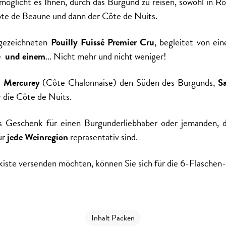
möglicht es Ihnen, durch das Burgund zu reisen, sowohl in R
ôte de Beaune und dann der Côte de Nuits.
gezeichneten
Pouilly Fuissé Premier Cru
, begleitet von e
e
und einem
... Nicht mehr und nicht weniger!
t
Mercurey
(Côte Chalonnaise) den Süden des Burgunds,
S
ür die Côte de Nuits.
s Geschenk für einen Burgunderliebhaber oder jemanden,
ür
jede Weinregion
repräsentativ sind.
iste versenden möchten, können Sie sich für die 6-Flaschen
Inhalt Packen