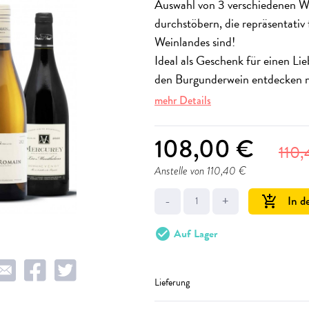
Auswahl von 3 verschiedenen W
durchstöbern, die repräsentativ
Weinlandes sind!
Ideal als Geschenk für einen L
den Burgunderwein entdecken 
mehr Details
108,00 €
110
Anstelle von 110,40 €
-
+
In d
add_shopping_cart
check_circle
Auf Lager
Lieferung