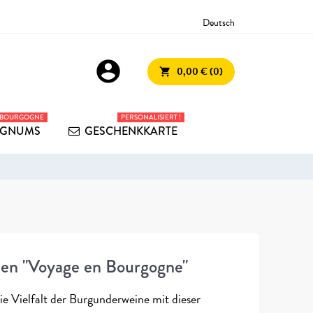
Deutsch
account_circle
0,00 € (0)
shopping_cart
 BOURGOGNE
PERSONALISIERT !
GNUMS
GESCHENKKARTE
nen "Voyage en Bourgogne"
e Vielfalt der Burgunderweine mit dieser