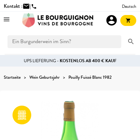
Kontakt :
mail
|
Deutsch
phone
account_circle
shopping_cart
search
UPS LIEFERUNG -
KOSTENLOS AB 400 € KAUF
Startseite
Wein Geburtsjahr
Pouilly Fuissé Blanc 1982