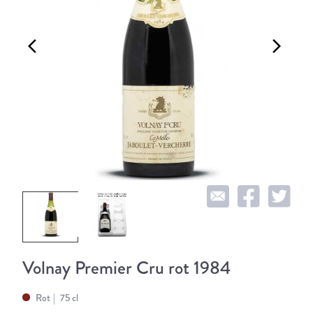
arrow_back_ios
arrow_forward_ios
Volnay Premier Cru rot 1984
Rot
75 cl