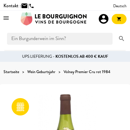
Kontakt :
mail
|
Deutsch
phone
account_circle
shopping_cart
search
UPS LIEFERUNG -
KOSTENLOS AB 400 € KAUF
Startseite
Wein Geburtsjahr
Volnay Premier Cru rot 1984