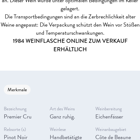
an. Dieser Wein wurde unter optimalen Bedingungen im Keller
gelagert.
Die Transportbedingungen sind an die Zerbrechlichkeit alter
Weine angepasst: Die Verpackung schützt den Wein vor Stößen
und Temperaturschwankungen.
1984 WEINFLASCHE ONLINE ZUM VERKAUF
ERHÄLTLICH
Merkmale
Bezeichnung
Art des Weins
Weinbereitung
Premier Cru
Ganz ruhig.
Eichenfässer
Rebsorte (s)
Weinlese
Weinanbaugebiet
Pinot Noir
Handbetätigte
Côte de Beaune