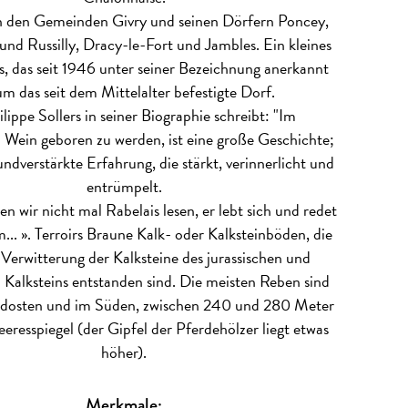
in den Gemeinden Givry und seinen Dörfern Poncey,
und Russilly, Dracy-le-Fort und Jambles. Ein kleines
, das seit 1946 unter seiner Bezeichnung anerkannt
 um das seit dem Mittelalter befestigte Dorf.
lippe Sollers in seiner Biographie schreibt: "Im
 Wein geboren zu werden, ist eine große Geschichte;
undverstärkte Erfahrung, die stärkt, verinnerlicht und
entrümpelt.
n wir nicht mal Rabelais lesen, er lebt sich und redet
... ».
Terroirs
Braune Kalk- oder Kalksteinböden, die
 Verwitterung der Kalksteine des jurassischen und
 Kalksteins entstanden sind. Die meisten Reben sind
dosten und im Süden, zwischen 240 und 280 Meter
resspiegel (der Gipfel der Pferdehölzer liegt etwas
höher).
Merkmale: