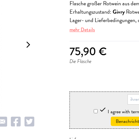
Flasche großer Rotwein aus de
Erhaltungszustand:
Givry
Rotwe
Lager- und Lieferbedingungen, d
mehr Details
arrow_forward_ios
75,90 €
Die Flasche
storniere

I agree with te
Benachricht