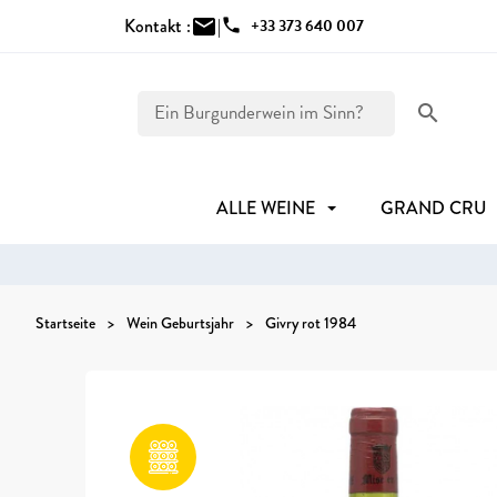
Kontakt :
mail
|
phone
+33 373 640 007
search
ALLE WEINE
GRAND CRU
Startseite
Wein Geburtsjahr
Givry rot 1984