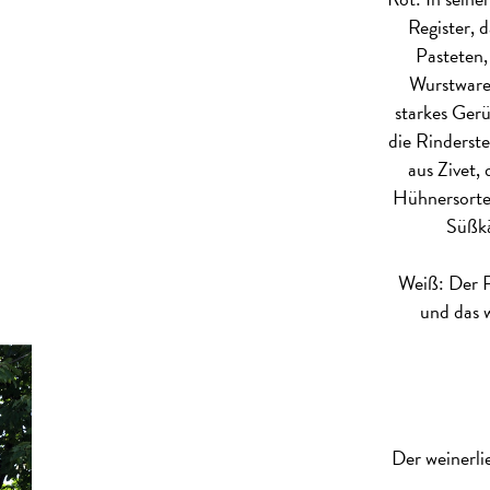
Register, 
Pasteten,
Wurstware
starkes Gerüs
die Rinderste
aus Zivet,
Hühnersorte 
Süßkä
Weiß: Der F
und das 
Der weinerli