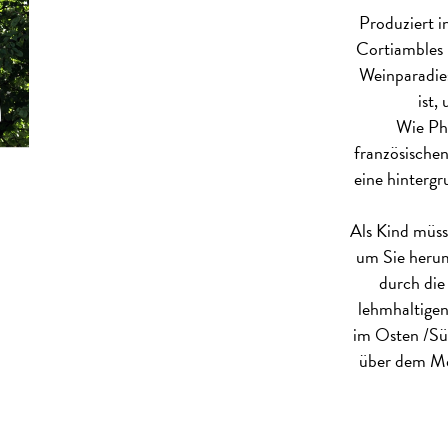
Produziert 
Cortiambles 
Weinparadies
ist,
Wie Phi
französischen
eine hintergr
Als Kind müsse
um Sie herum
durch die
lehmhaltigen
im Osten /Sü
über dem Mee