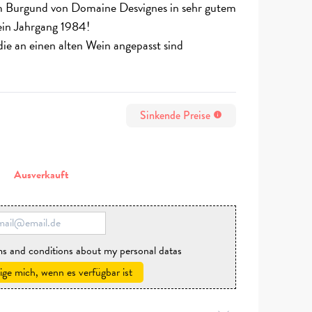
m Burgund von Domaine Desvignes in sehr gutem
in Jahrgang 1984!
ie an einen alten Wein angepasst sind
Sinkende Preise
info
n
Ausverkauft
rms and conditions about my personal datas
ige mich, wenn es verfügbar ist