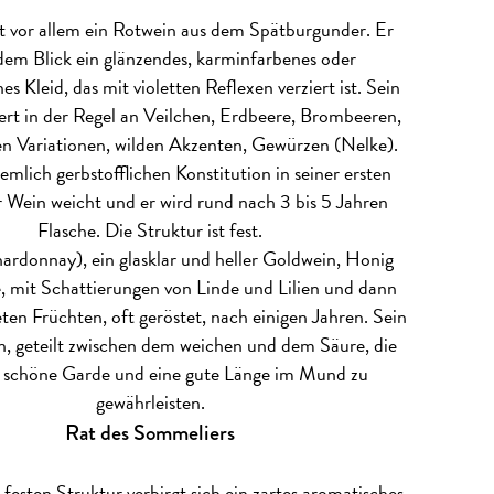
st vor allem ein Rotwein aus dem Spätburgunder. Er
dem Blick ein glänzendes, karminfarbenes oder
s Kleid, das mit violetten Reflexen verziert ist. Sein
ert in der Regel an Veilchen, Erdbeere, Brombeeren,
ten Variationen, wilden Akzenten, Gewürzen (Nelke).
emlich gerbstofflichen Konstitution in seiner ersten
 Wein weicht und er wird rund nach 3 bis 5 Jahren
Flasche. Die Struktur ist fest.
ardonnay), ein glasklar und heller Goldwein, Honig
, mit Schattierungen von Linde und Lilien und dann
ten Früchten, oft geröstet, nach einigen Jahren. Sein
n, geteilt zwischen dem weichen und dem Säure, die
 schöne Garde und eine gute Länge im Mund zu
gewährleisten.
Rat des Sommeliers
r festen Struktur verbirgt sich ein zartes aromatisches