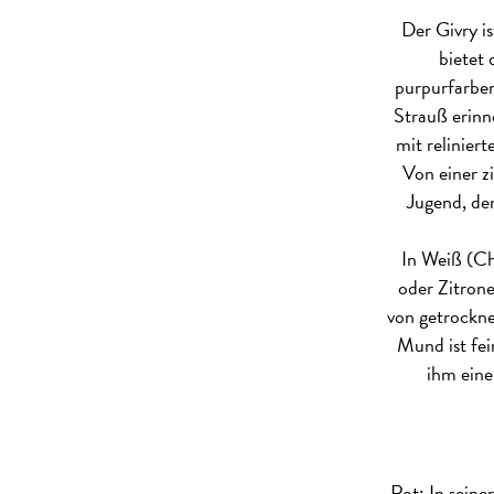
Der Givry i
bietet 
purpurfarbene
Strauß erinn
mit relinier
Von einer zi
Jugend, der
In Weiß (Ch
oder Zitrone
von getrockne
Mund ist fei
ihm eine
Rot: In seine