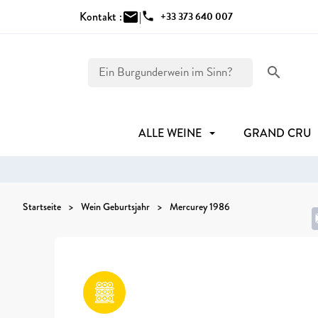
Kontakt :
mail
|
phone
+33 373 640 007
search
ALLE WEINE
GRAND CRU
Startseite
Wein Geburtsjahr
Mercurey 1986