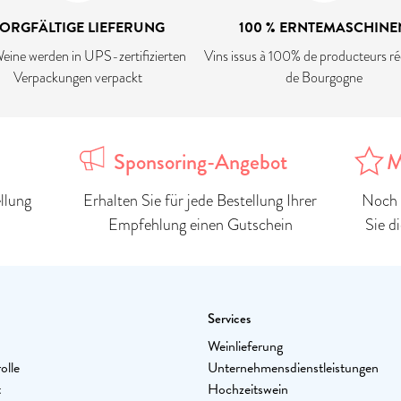
ORGFÄLTIGE LIEFERUNG
100 % ERNTEMASCHINE
eine werden in UPS-zertifizierten
Vins issus à 100% de producteurs ré
Verpackungen verpackt
de Bourgogne
Sponsoring-Angebot
M
llung
Erhalten Sie für jede Bestellung Ihrer
Noch 
Empfehlung einen Gutschein
Sie d
Services
Weinlieferung
olle
Unternehmensdienstleistungen
t
Hochzeitswein