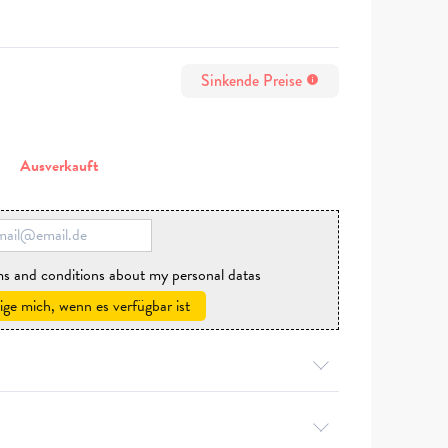
Sinkende Preise
info
n
Ausverkauft
rms and conditions about my personal datas
ige mich, wenn es verfügbar ist