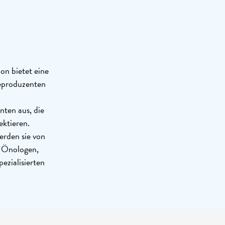
n bietet eine
teproduzenten
ten aus, die
ektieren.
rden sie von
m Önologen,
zialisierten