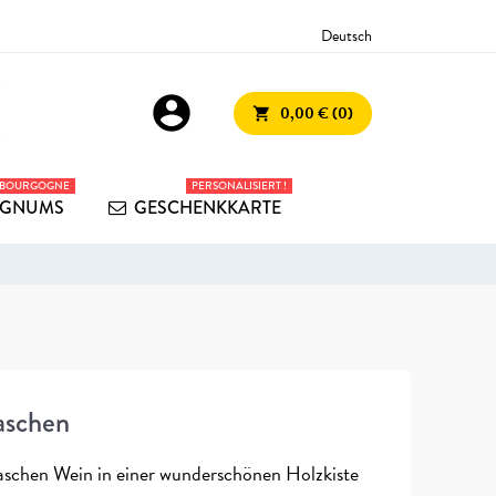
Deutsch
account_circle
0,00 € (0)
shopping_cart
 BOURGOGNE
PERSONALISIERT !
GNUMS
GESCHENKKARTE
aschen
laschen Wein in einer wunderschönen Holzkiste