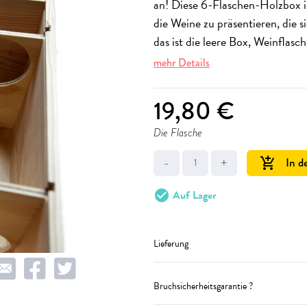
an! Diese 6-Flaschen-Holzbox is
die Weine zu präsentieren, die 
das ist die leere Box, Weinflasch
mehr Details
19,80 €
Die Flasche
-
+
In d
add_shopping_cart
check_circle
Auf Lager
Lieferung
Bruchsicherheitsgarantie ?