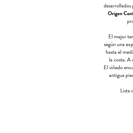
desarrollados
Origen Cont
pr
El mejor te
según una exp
hasta el medi
la costa. A
El viñedo encu
antigua pie
Lista 