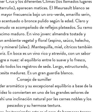
er Crus y los diferentes Climas (los llamados lugares
 terruño), aparecen matices. El Meursault blanco se
 mayor frecuencia bajo un oro-verde, amarillo serin,
 acentuado o bronce pulido según la edad. Claro y
menudo va acompañado de reflejos plateados. Su ramo
racimo maduro. En vino joven: almendra tostada y
un ambiente vegetal y floral (espino, saúco, helecho,
 y mineral (silex). Mantequilla, miel, cítricos también
ariz. En boca es un vino rico y atrevido, con un sabor
gre a nuez: el equilibrio entre lo suave y lo fresco,
o todos los registros de seda. Largo, estructurado,
esita madurez. Es un gran guardia blanco.
Consejo de sumiller
der aromático y su excepcional equilibrio a base de la
cidez lo convierten en uno de los grandes señores de
hí una inclinación natural por las carnes nobles y los
pescados y su hermosa textura.
s, los trasciende: este es el caso de hermosos trozos