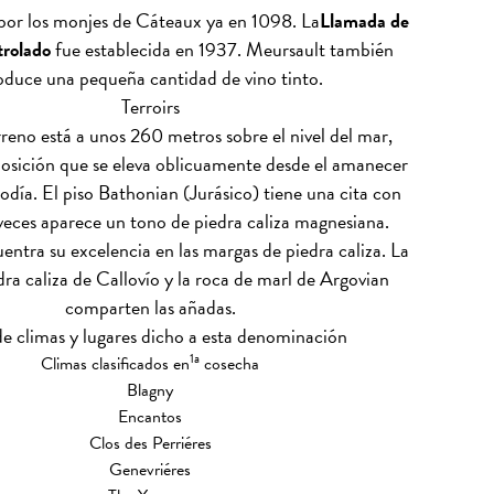
 por los monjes de Cáteaux ya en 1098. La
Llamada de
rolado
fue establecida en 1937. Meursault también
oduce una pequeña cantidad de vino tinto.
Terroirs
rreno está a unos 260 metros sobre el nivel del mar,
osición que se eleva oblicuamente desde el amanecer
odía. El piso Bathonian (Jurásico) tiene una cita con
 veces aparece un tono de piedra caliza magnesiana.
entra su excelencia en las margas de piedra caliza. La
dra caliza de Callovío y la roca de marl de Argovian
comparten las añadas.
de climas y lugares dicho a esta denominación
1a
Climas clasificados en
cosecha
Blagny
Encantos
Clos des Perriéres
Genevriéres