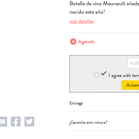
Botella de vino Meursault añada 
nacido este año!
más detalles
cancel
Agotado

I agree with te
Avísam
Entrega
¿Garantía anti-rotura?