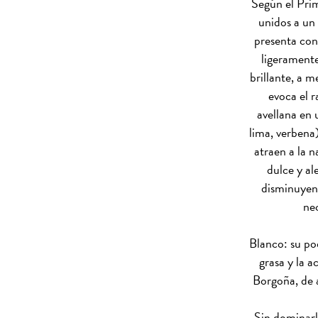
Según el Prim
unidos a un
presenta con
ligeramente
brillante, a 
evoca el 
avellana en 
lima, verbena)
atraen a la n
dulce y ale
disminuyend
nec
Blanco: su po
grasa y la a
Borgoña, de a
Sin dominarlo