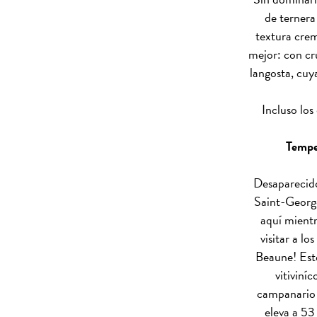
de ternera
textura crem
mejor: con cru
langosta, cuy
Incluso los
Temper
Desaparecido
Saint-George
aquí mientr
visitar a l
Beaune! Est
vitiviní
campanario p
eleva a 53