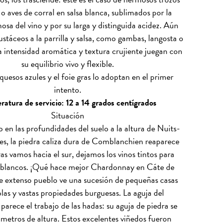
 o aves de corral en salsa blanca, sublimados por la
osa del vino y por su larga y distinguida acidez. Aún
stáceos a la parrilla y salsa, como gambas, langosta o
a intensidad aromática y textura crujiente juegan con
su equilibrio vivo y flexible.
 quesos azules y el foie gras lo adoptan en el primer
intento.
atura de servicio: 12 a 14 grados centígrados
Situación
 en las profundidades del suelo a la altura de Nuits-
s, la piedra caliza dura de Comblanchien reaparece
as vamos hacia el sur, dejamos los vinos tintos para
os blancos. ¡Qué hace mejor Chardonnay en Cáte de
e extenso pueblo ve una sucesión de pequeñas casas
colas y vastas propiedades burguesas. La aguja del
arece el trabajo de las hadas: su aguja de piedra se
 metros de altura. Estos excelentes viñedos fueron