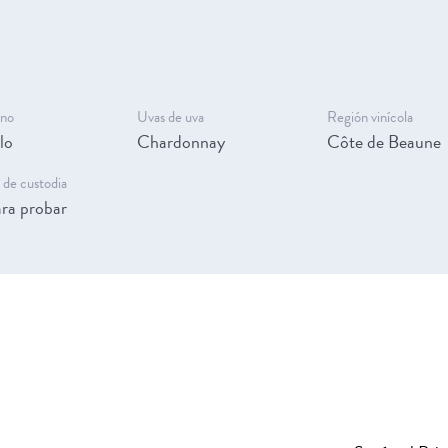
ino
Uvas de uva
Región vinícola
lo
Chardonnay
Côte de Beaune
 de custodia
ara probar