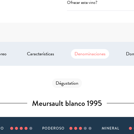
Ofrecer este vino?
oreo
Características
Denominaciones
Dom
Dégustation
Meursault blanco 1995
JO
PODEROSO
MINERAL