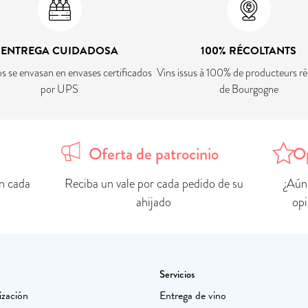
ENTREGA CUIDADOSA
100% RÉCOLTANTS
os se envasan en envases certificados
Vins issus à 100% de producteurs ré
por UPS
de Bourgogne
Oferta de patrocinio
Op
n cada
Reciba un vale por cada pedido de su
¿Aún
ahijado
opi
Servicios
ización
Entrega de vino