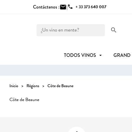
Contáctenos :
mail
|
phone
+ 33 373 640 007
search
TODOS VINOS
GRAND
Inicio
Régions
Côte de Beaune
Côte de Beaune