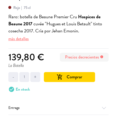
Rojo
75 cl
Raro: botella de Beaune Premier Cru
Hospices de
Beaune 2017
cuvée "Hugues et Louis Betault" tinto
cosecha 2017. Cría por Jehan Emonin.
más detalles
139,80 €
Precios decrecientes
info
La Botella
-
+
Comprar
add_shopping_cart
check_circle
En stock
Entrega