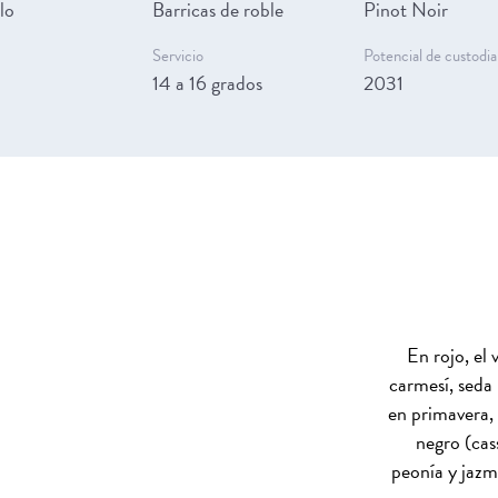
lo
Barricas de roble
Pinot Noir
Servicio
Potencial de custodia
14 a 16 grados
2031
En rojo, el 
carmesí, seda 
en primavera, 
negro (cas
peonía y jazm