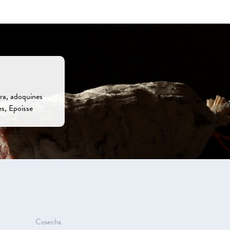
era, adoquines
es, Epoisse
Cosecha