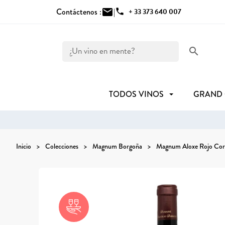
Contáctenos :
mail
|
phone
+ 33 373 640 007
search
TODOS VINOS
GRAND
Inicio
Colecciones
Magnum Borgoña
Magnum Aloxe Rojo Cor