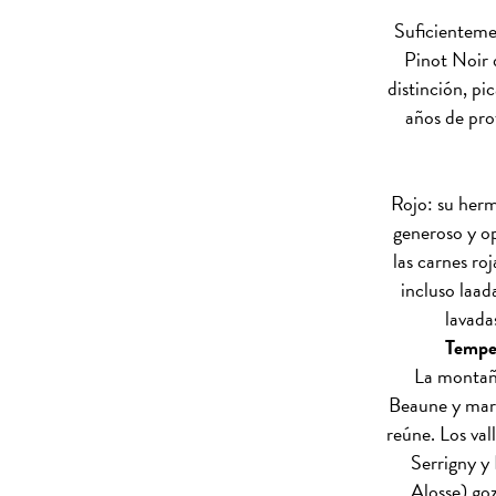
Suficienteme
Pinot Noir 
distinción, pi
años de pro
Rojo: su herm
generoso y o
las carnes roj
incluso laad
lavada
Temper
La montaña
Beaune y marc
reúne. Los val
Serrigny y
Alosse) go