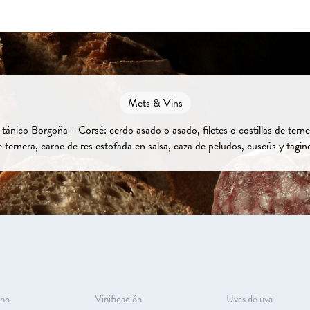
Mets & Vins
 tánico Borgoña - Corsé: cerdo asado o asado, filetes o costillas de tern
de ternera, carne de res estofada en salsa, caza de peludos, cuscús y tagin
ino
Vinificación
Uvas de uva