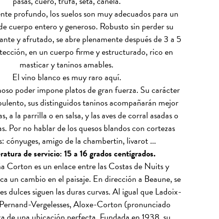
pasas, cuero, trufa, seta, canela.
nte profundo, los suelos son muy adecuados para un
de cuerpo entero y generoso. Robusto sin perder su
cante y afrutado, se abre plenamente después de 3 a 5
tección, en un cuerpo firme y estructurado, rico en
masticar y taninos amables.
El vino blanco es muy raro aquí.
oso poder impone platos de gran fuerza. Su carácter
pulento, sus distinguidos taninos acompañarán mejor
as, a la parrilla o en salsa, y las aves de corral asadas o
as. Por no hablar de los quesos blandos con cortezas
s: cónyuges, amigo de la chambertin, livarot ...
atura de servicio: 15 a 16 grados centígrados.
 Corton es un enlace entre las Costas de Nuits y
a un cambio en el paisaje. En dirección a Beaune, se
les dulces siguen las duras curvas. Al igual que Ladoix-
 Pernand-Vergelesses, Aloxe-Corton (pronunciado
za de una ubicación perfecta. Fundada en 1938, su