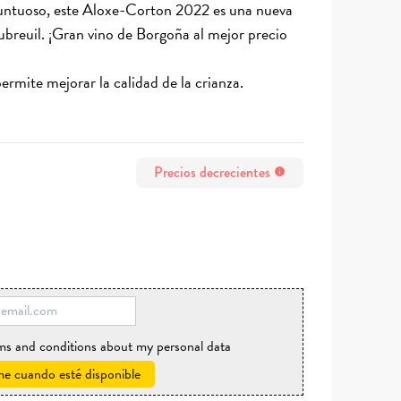
 untuoso, este Aloxe-Corton 2022 es una nueva
reuil. ¡Gran vino de Borgoña al mejor precio
mite mejorar la calidad de la crianza.
Precios decrecientes
info
rms and conditions about my personal data
e cuando esté disponible