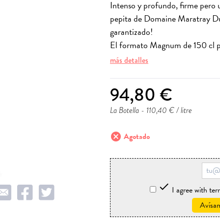
Intenso y profundo, firme pero
pepita de Domaine Maratray Dub
garantizado!
El formato Magnum de 150 cl per
más detalles
94,80 €
La Botella
- 110,40 € / litre
cancel
Agotado

I agree with te
Avísam