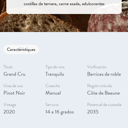
costillas de ternera, carne asada, edulcorantes
Caractéristiques
Título
Tipo de vino
Vinificación
Grand Cru
Tranquilo
Barricas de roble
Uvas de uva
Cosecha
Región vinícola
Pinot Noir
Manual
Côte de Beaune
Vintage
Servicio
Potencial de custodia
2020
14 a 16 grados
2035