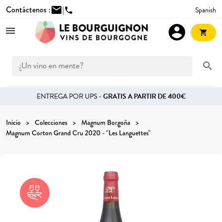
Contáctenos :
mail
|
Spanish
phone
account_circle
shopping_cart
search
ENTREGA POR UPS -
GRATIS A PARTIR DE 400€
Inicio
Colecciones
Magnum Borgoña
Magnum Corton Grand Cru 2020 - "Les Languettes"