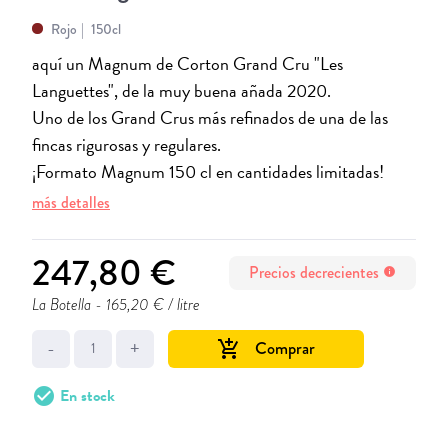
Rojo
150cl
aquí un Magnum de Corton Grand Cru "Les
Languettes", de la muy buena añada 2020.
Uno de los Grand Crus más refinados de una de las
fincas rigurosas y regulares.
¡Formato Magnum 150 cl en cantidades limitadas!
más detalles
247,80 €
Precios decrecientes
info
La Botella
- 165,20 € / litre
-
+
Comprar
add_shopping_cart
check_circle
En stock