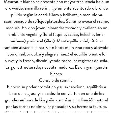
Meursault blanco se presenta con mayor frecuencia bajo un
oro-verde, amarillo serin, ligeramente acentuado o bronce
pulido según la edad. Claro y brillante, a menudo va
acompañado de reflejos plateados. Su ramo evoca el racimo
maduro. En vino joven: almendra tostada y avellana en un
ambiente vegetal y floral (espino, saúco, helecho, lima,
verbena) y mineral (silex). Mantequilla, miel, cítricos
también atraen a la nariz. En boca es un vino rico y atrevido,
con un sabor dulce y alegre a nuez: el equilibrio entre lo
suave y lo fresco, disminuyendo todos los registros de seda.
Largo, estructurado, necesita madurez. Es un gran guardia
blanco.
Consejo de sumiller
Blanco: su poder aromático y su excepcional equilibrio a
base de la grasa y la acidez lo convierten en uno de los
grandes señores de Borgoña, de ahí una inclinación natural
por las carnes nobles y los pescados y su hermosa textura.
Sin dominarlos, los trasciende: este es el caso de hermosos