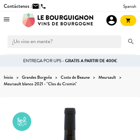
Contáctenos :
mail
|
Spanish
phone
account_circle
shopping_cart
search
ENTREGA POR UPS -
GRATIS A PARTIR DE 400€
Inicio
Grandes Borgoña
Costa de Beaune
Meursault
Meursault blanco 2021 - "Clos du Cromin"