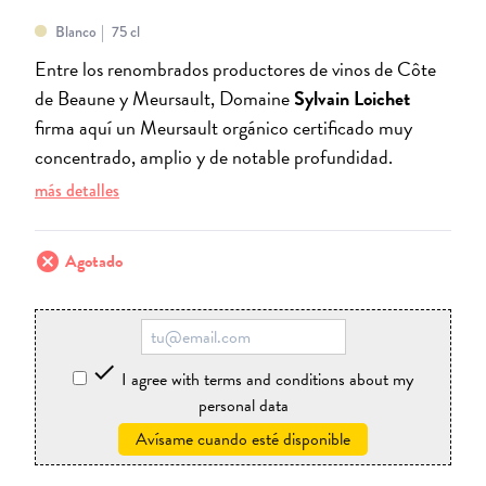
Blanco
75 cl
Entre los renombrados productores de vinos de Côte
de Beaune y Meursault, Domaine
Sylvain Loichet
firma aquí un Meursault orgánico certificado muy
concentrado, amplio y de notable profundidad.
más detalles
cancel
Agotado

I agree with terms and conditions about my
personal data
Avísame cuando esté disponible