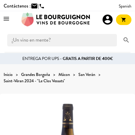
Contáctenos :
mail
|
Spanish
phone
account_circle
shopping_cart
search
ENTREGA POR UPS -
GRATIS A PARTIR DE 400€
Inicio
Grandes Borgoña
Mâcon
San Verán
Saint-Véran 2024 - "Le Clos Vessats"