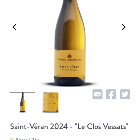
arrow_back_ios
arrow_forward_ios
Saint-Véran 2024 - "Le Clos Vessats"
Blanco
75 cl