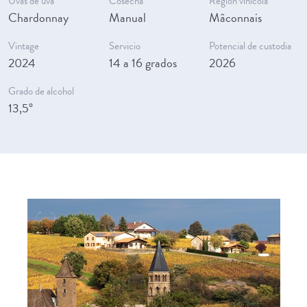
Uvas de uva
Cosecha
Región vinícola
Chardonnay
Manual
Mâconnais
Vintage
Servicio
Potencial de custodia
2024
14 a 16 grados
2026
Grado de alcohol
13,5°