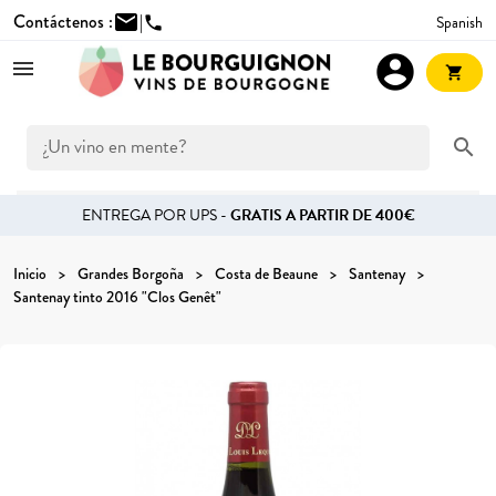
Contáctenos :
mail
|
Spanish
phone
account_circle
shopping_cart
search
ENTREGA POR UPS -
GRATIS A PARTIR DE 400€
Inicio
Grandes Borgoña
Costa de Beaune
Santenay
Santenay tinto 2016 "Clos Genêt"