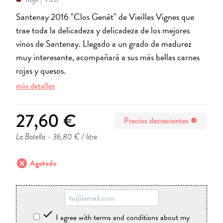
Santenay 2016 "Clos Genêt" de Vieilles Vignes que
trae toda la delicadeza y delicadeza de los mejores
vinos de Santenay. Llegado a un grado de madurez
muy interesante, acompañará a sus más bellas carnes
rojas y quesos.
más detalles
27,60 €
Precios decrecientes
info
La Botella
- 36,80 € / litre
cancel
Agotado

I agree with terms and conditions about my