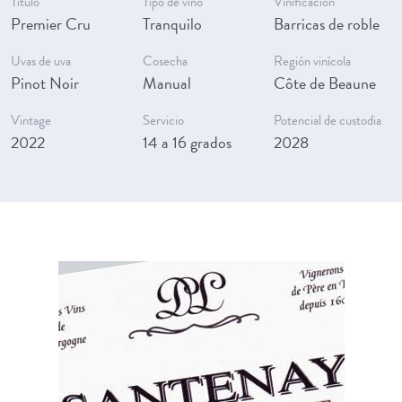
Título
Tipo de vino
Vinificación
Premier Cru
Tranquilo
Barricas de roble
Uvas de uva
Cosecha
Región vinícola
Pinot Noir
Manual
Côte de Beaune
Vintage
Servicio
Potencial de custodia
2022
14 a 16 grados
2028