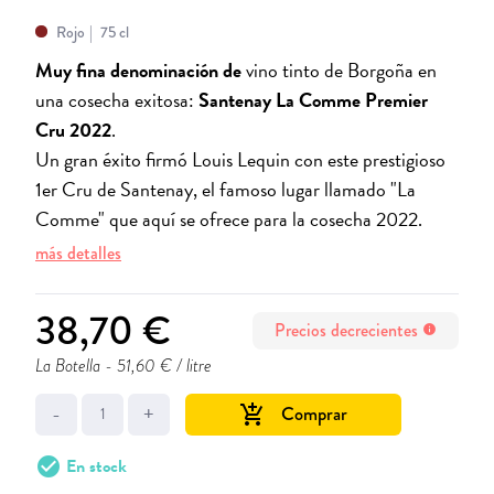
Rojo
75 cl
Muy fina denominación de
vino tinto de Borgoña en
una cosecha exitosa:
Santenay La Comme Premier
Cru 2022
.
Un gran éxito firmó Louis Lequin con este prestigioso
1er Cru de Santenay, el famoso lugar llamado "La
Comme" que aquí se ofrece para la cosecha 2022.
más detalles
38,70 €
Precios decrecientes
info
La Botella
- 51,60 € / litre
-
+
Comprar
add_shopping_cart
check_circle
En stock