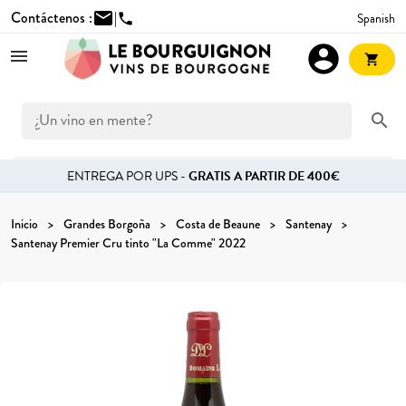
Contáctenos :
mail
|
Spanish
phone
account_circle
shopping_cart
search
ENTREGA POR UPS -
GRATIS A PARTIR DE 400€
Inicio
Grandes Borgoña
Costa de Beaune
Santenay
Santenay Premier Cru tinto "La Comme" 2022