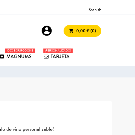
Spanish
account_circle
0,00 € (0)
shopping_cart
100% BOURGOGNE
¡PERSONALIZADO!
MAGNUMS
TARJETA
alo de vino personalizable!