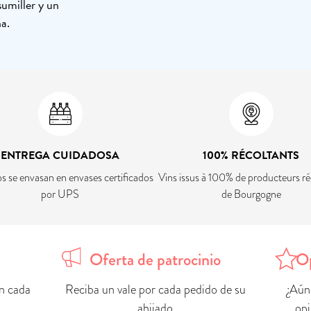
umiller y un
a.
ENTREGA CUIDADOSA
100% RÉCOLTANTS
os se envasan en envases certificados
Vins issus à 100% de producteurs ré
por UPS
de Bourgogne
Oferta de patrocinio
Op
n cada
Reciba un vale por cada pedido de su
¿Aún
ahijado
opi