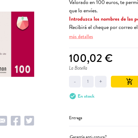
Valorado en 100 euros, te permit
que lo envíes.
Introduzca los nombres de las p
Recibirá el cheque por correo e
más detalles
100,02 €
La Botella
-
+
add_shopping_cart
check_circle
En stock
Entrega
¿Garantía anti-rotura?