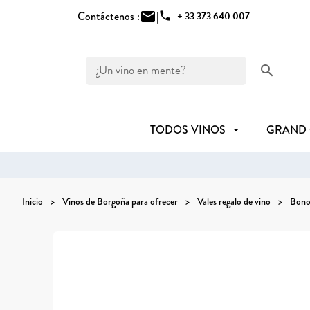
Contáctenos :
mail
|
phone
+ 33 373 640 007
search
TODOS VINOS
GRAND
Inicio
Vinos de Borgoña para ofrecer
Vales regalo de vino
Bono