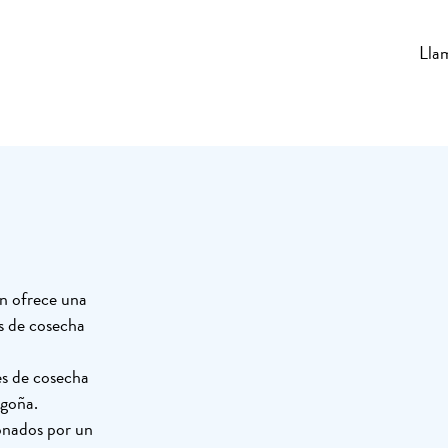
Lla
n ofrece una
s de cosecha
es de cosecha
rgoña.
ionados por un