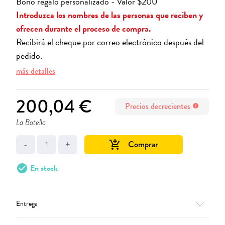
Bono regalo personalizado - Valor $200
Introduzca los nombres de las personas que reciben y
ofrecen durante el proceso de compra.
Recibirá el cheque por correo electrónico después del
pedido.
más detalles
200,04 €
Precios decrecientes
info
La Botella
-
+
Comprar
add_shopping_cart
check_circle
En stock
Entrega