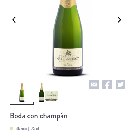
arrow_back_ios
arrow_forward_ios
Boda con champán
Blanco
75 cl