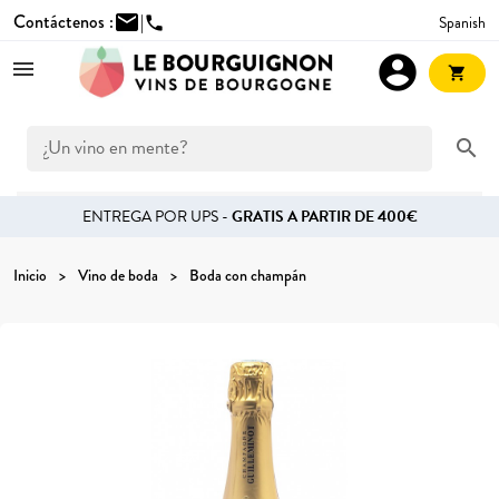
Contáctenos :
mail
|
Spanish
phone
account_circle
shopping_cart
search
ENTREGA POR UPS -
GRATIS A PARTIR DE 400€
Inicio
Vino de boda
Boda con champán