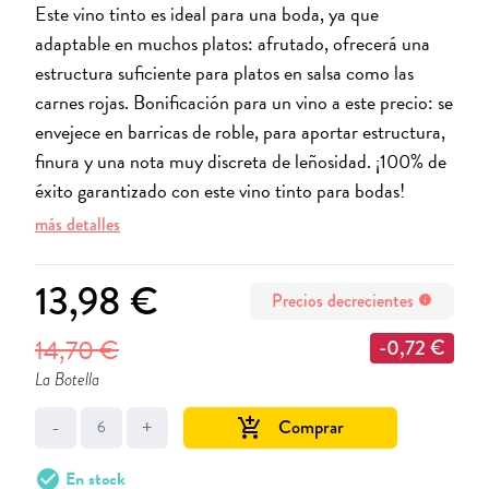
Este vino tinto es ideal para una boda, ya que
adaptable en muchos platos: afrutado, ofrecerá una
estructura suficiente para platos en salsa como las
carnes rojas. Bonificación para un vino a este precio: se
envejece en barricas de roble, para aportar estructura,
finura y una nota muy discreta de leñosidad. ¡100% de
éxito garantizado con este vino tinto para bodas!
más detalles
13,98 €
Precios decrecientes
info
14,70 €
-0,72 €
La Botella
-
+
Comprar
add_shopping_cart
check_circle
En stock