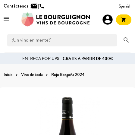
Contáctenos :
mail
|
Spanish
phone
account_circle
shopping_cart
search
ENTREGA POR UPS -
GRATIS A PARTIR DE 400€
Inicio
Vino de boda
Rojo Borgoña 2024