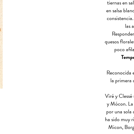
tiernas en sa
en salsa blan
consistencia
las 
Responderá
quesos florale
poco afil
Temper
Reconocida e
la primera 
Viré y Clessé
y Mócon. La 
por una sola
ha sido muy r
Micon, Borg