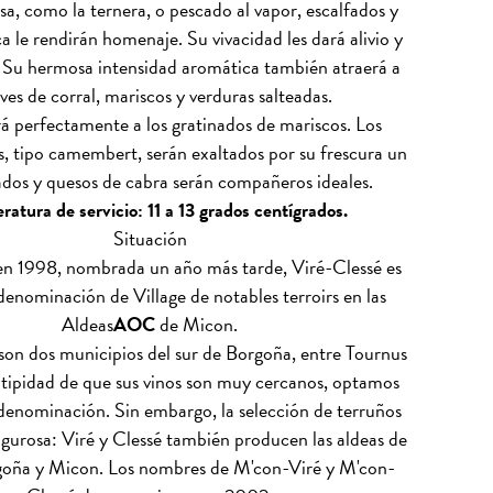
lsa, como la ternera, o pescado al vapor, escalfados y
ca le rendirán homenaje. Su vivacidad les dará alivio y
. Su hermosa intensidad aromática también atraerá a
aves de corral, mariscos y verduras salteadas.
 perfectamente a los gratinados de mariscos. Los
s, tipo camembert, serán exaltados por su frescura un
ados y quesos de cabra serán compañeros ideales.
atura de servicio: 11 a 13 grados centígrados.
Situación
n 1998, nombrada un año más tarde, Viré-Clessé es
denominación de Village de notables terroirs en las
Aldeas
AOC
de Micon.
 son dos municipios del sur de Borgoña, entre Tournus
tipidad de que sus vinos son muy cercanos, optamos
 denominación. Sin embargo, la selección de terruños
igurosa: Viré y Clessé también producen las aldeas de
oña y Micon. Los nombres de M'con-Viré y M'con-