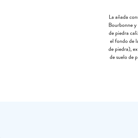
La añada const
Bourbonne y M
de piedra cal
el fondo de l
de piedra), ex
de suelo de p