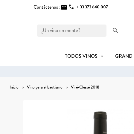
Contáctenos :
mail
|
phone
+ 33 373 640 007
search
TODOS VINOS
GRAND
Inicio
Vino para el bautismo
Viré-Clessé 2018