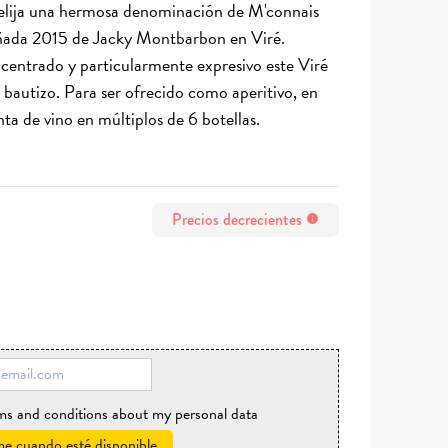
, elija una hermosa denominación de M'connais
añada 2015 de Jacky Montbarbon en Viré.
entrado y particularmente expresivo este Viré
 bautizo. Para ser ofrecido como aperitivo, en
ta de vino en múltiplos de 6 botellas.
Precios decrecientes
info
rms and conditions about my personal data
e cuando esté disponible