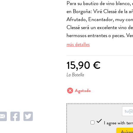
Para su bautizo de vino blanco
en Borgoña: Viré Clessé de la 
Afrutado, Encantador, muy conc
Clessé será un excelente vino de
hermosos entrantes o peces. Ven
más detalles
15,90 €
La Botella
cancel
Agotado

I agree with te
Avísam