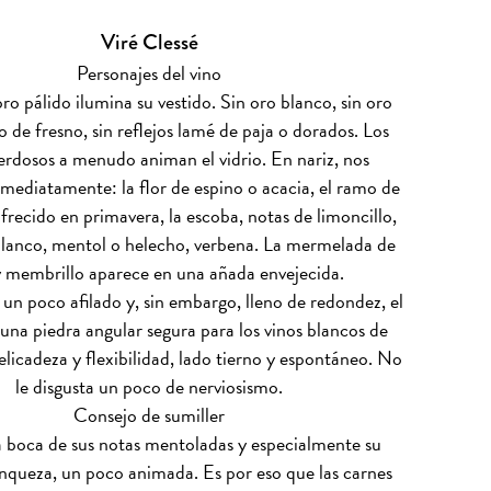
Viré Clessé
Personajes del vino
 oro pálido ilumina su vestido. Sin oro blanco, sin oro
o de fresno, sin reflejos lamé de paja o dorados. Los
verdosos a menudo animan el vidrio. En nariz, nos
mediatamente: la flor de espino o acacia, el ramo de
frecido en primavera, la escoba, notas de limoncillo,
lanco, mentol o helecho, verbena. La mermelada de
y membrillo aparece en una añada envejecida.
 un poco afilado y, sin embargo, lleno de redondez, el
 una piedra angular segura para los vinos blancos de
licadeza y flexibilidad, lado tierno y espontáneo. No
le disgusta un poco de nerviosismo.
Consejo de sumiller
 boca de sus notas mentoladas y especialmente su
nqueza, un poco animada. Es por eso que las carnes