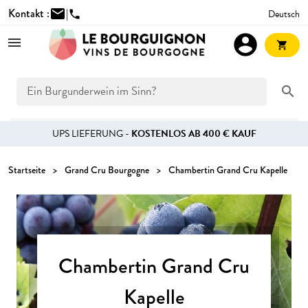
Kontakt :
mail
|
Deutsch
phone
account_circle
shopping_cart
search
UPS LIEFERUNG -
KOSTENLOS AB 400 € KAUF
Startseite
Grand Cru Bourgogne
Chambertin Grand Cru Kapelle
Chambertin Grand Cru
Kapelle