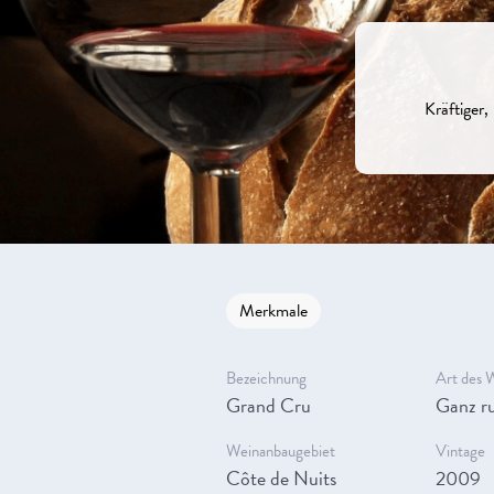
Kräftiger
Merkmale
Bezeichnung
Art des 
Grand Cru
Ganz ru
Weinanbaugebiet
Vintage
Côte de Nuits
2009