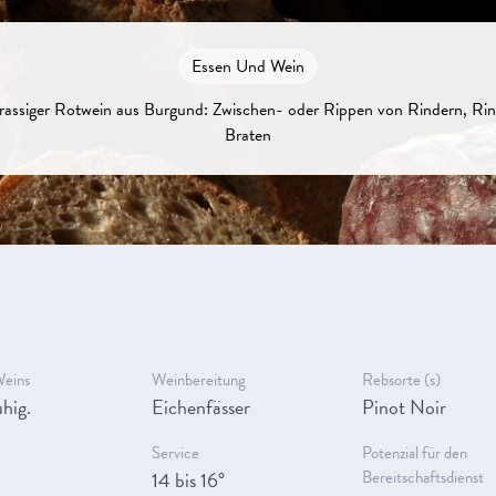
Essen Und Wein
, rassiger Rotwein aus Burgund: Zwischen- oder Rippen von Rindern, Rin
Braten
Weins
Weinbereitung
Rebsorte (s)
hig.
Eichenfässer
Pinot Noir
Service
Potenzial für den
14 bis 16°
Bereitschaftsdienst