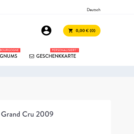
Deutsch
account_circle
0,00 € (0)
shopping_cart
 BOURGOGNE
PERSONALISIERT !
GNUMS
GESCHENKKARTE
n Grand Cru 2009