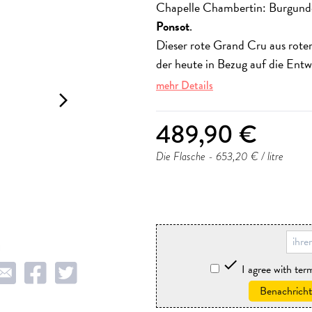
Chapelle Chambertin: Burgund
Ponsot
.
Dieser rote Grand Cru aus rote
der heute in Bezug auf die Entwi
mehr Details
arrow_forward_ios
489,90 €
Die Flasche
- 653,20 € / litre
storniere

I agree with te
Benachricht