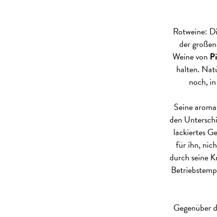
Rotweine: D
der großen
Weine von
Pi
halten. Natü
noch, in
Seine aromat
den Unterschi
lackiertes Ge
für ihn, nic
durch seine Kr
Betriebstempe
Gegenüber de