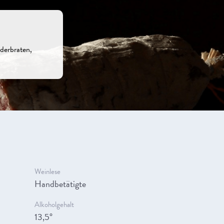
derbraten,
Weinlese
Handbetätigte
Alkoholgehalt
13,5°