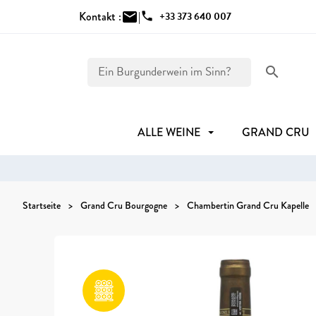
Kontakt :
mail
|
phone
+33 373 640 007
search
ALLE WEINE
GRAND CRU
Startseite
Grand Cru Bourgogne
Chambertin Grand Cru Kapelle