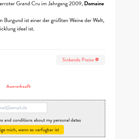
erroter Grand Cru im Jahrgang 2009,
Domaine
m Burgund ist einer der größten Weine der Welt,
cklung ideal ist.
Sinkende Preise
info
n
Ausverkauft
rms and conditions about my personal datas
ige mich, wenn es verfügbar ist